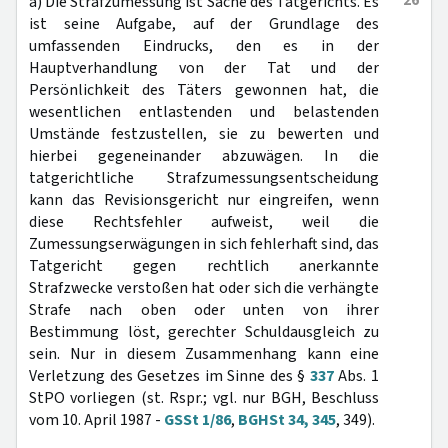
26
a) Die Strafzumessung ist Sache des Tatgerichts. Es
ist seine Aufgabe, auf der Grundlage des
umfassenden Eindrucks, den es in der
Hauptverhandlung von der Tat und der
Persönlichkeit des Täters gewonnen hat, die
wesentlichen entlastenden und belastenden
Umstände festzustellen, sie zu bewerten und
hierbei gegeneinander abzuwägen. In die
tatgerichtliche Strafzumessungsentscheidung
kann das Revisionsgericht nur eingreifen, wenn
diese Rechtsfehler aufweist, weil die
Zumessungserwägungen in sich fehlerhaft sind, das
Tatgericht gegen rechtlich anerkannte
Strafzwecke verstoßen hat oder sich die verhängte
Strafe nach oben oder unten von ihrer
Bestimmung löst, gerechter Schuldausgleich zu
sein. Nur in diesem Zusammenhang kann eine
Verletzung des Gesetzes im Sinne des §
337
Abs. 1
StPO vorliegen (st. Rspr.; vgl. nur BGH, Beschluss
vom 10. April 1987 -
GSSt 1/86
,
BGHSt 34, 345
, 349).