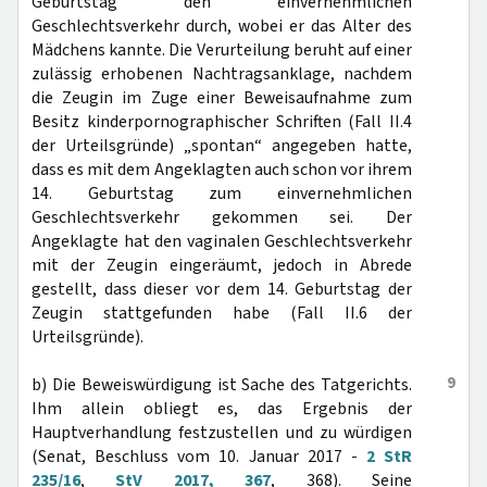
Geburtstag den einvernehmlichen
Geschlechtsverkehr durch, wobei er das Alter des
Mädchens kannte. Die Verurteilung beruht auf einer
zulässig erhobenen Nachtragsanklage, nachdem
die Zeugin im Zuge einer Beweisaufnahme zum
Besitz kinderpornographischer Schriften (Fall II.4
der Urteilsgründe) „spontan“ angegeben hatte,
dass es mit dem Angeklagten auch schon vor ihrem
14. Geburtstag zum einvernehmlichen
Geschlechtsverkehr gekommen sei. Der
Angeklagte hat den vaginalen Geschlechtsverkehr
mit der Zeugin eingeräumt, jedoch in Abrede
gestellt, dass dieser vor dem 14. Geburtstag der
Zeugin stattgefunden habe (Fall II.6 der
Urteilsgründe).
9
b) Die Beweiswürdigung ist Sache des Tatgerichts.
Ihm allein obliegt es, das Ergebnis der
Hauptverhandlung festzustellen und zu würdigen
(Senat, Beschluss vom 10. Januar 2017 -
2 StR
235/16
,
StV 2017, 367
, 368). Seine