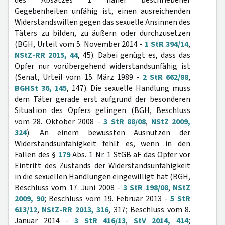
des Absatzes 1 näher beschriebener
Gegebenheiten unfähig ist, einen ausreichenden
Widerstandswillen gegen das sexuelle Ansinnen des
Täters zu bilden, zu äußern oder durchzusetzen
(BGH, Urteil vom 5. November 2014 -
1 StR 394/14
,
NStZ-RR 2015, 44
, 45). Dabei genügt es, dass das
Opfer nur vorübergehend widerstandsunfähig ist
(Senat, Urteil vom 15. März 1989 -
2 StR 662/88
,
BGHSt 36, 145
, 147). Die sexuelle Handlung muss
dem Täter gerade erst aufgrund der besonderen
Situation des Opfers gelingen (BGH, Beschluss
vom 28. Oktober 2008 -
3 StR 88/08
,
NStZ 2009,
324
). An einem bewussten Ausnutzen der
Widerstandsunfähigkeit fehlt es, wenn in den
Fällen des §
179
Abs. 1 Nr. 1 StGB aF das Opfer vor
Eintritt des Zustands der Widerstandsunfähigkeit
in die sexuellen Handlungen eingewilligt hat (BGH,
Beschluss vom 17. Juni 2008 -
3 StR 198/08
,
NStZ
2009, 90
; Beschluss vom 19. Februar 2013 -
5 StR
613/12
,
NStZ-RR 2013, 316
, 317; Beschluss vom 8.
Januar 2014 -
3 StR 416/13
,
StV 2014, 414
;