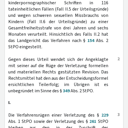
kinderpornographischer Schriften in 116
tateinheitlichen Fällen (Fall II.5 der Urteilsgründe)
und wegen schweren sexuellen Missbrauchs von
Kindern (Fall II.6 der Urteilsgründe) zu einer
Gesamtfreiheitsstrafe von drei Jahren und sechs
Monaten verurteilt. Hinsichtlich des Falls II.2 hat
das Landgericht das Verfahren nach §
154
Abs. 2
StPO eingestellt.
2
Gegen dieses Urteil wendet sich der Angeklagte
mit seiner auf die Rüge der Verletzung formellen
und materiellen Rechts gestützten Revision. Das
Rechtsmittel hat den aus der Entscheidungsformel
ersichtlichen Teilerfolg; im Übrigen ist es
unbegründet im Sinne des §
349
Abs. 2 StPO.
I.
3
Die Verfahrensrügen einer Verletzung des §
229
Abs. 1 StPO sowie der Verletzung des §
261
StPO
bleiben aus den in der Zuschrift des