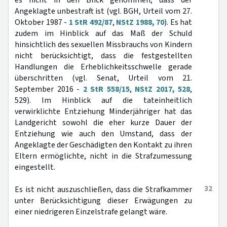
es nicht in den Blick genommen, dass der
Angeklagte unbestraft ist (vgl. BGH, Urteil vom 27.
Oktober 1987 -
1 StR 492/87
,
NStZ 1988, 70
). Es hat
zudem im Hinblick auf das Maß der Schuld
hinsichtlich des sexuellen Missbrauchs von Kindern
nicht berücksichtigt, dass die festgestellten
Handlungen die Erheblichkeitsschwelle gerade
überschritten (vgl. Senat, Urteil vom 21.
September 2016 -
2 StR 558/15
,
NStZ 2017, 528
,
529). Im Hinblick auf die tateinheitlich
verwirklichte Entziehung Minderjähriger hat das
Landgericht sowohl die eher kurze Dauer der
Entziehung wie auch den Umstand, dass der
Angeklagte der Geschädigten den Kontakt zu ihren
Eltern ermöglichte, nicht in die Strafzumessung
eingestellt.
32
Es ist nicht auszuschließen, dass die Strafkammer
unter Berücksichtigung dieser Erwägungen zu
einer niedrigeren Einzelstrafe gelangt wäre.