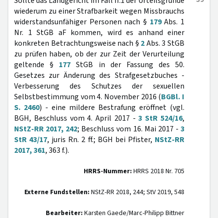
Sollte das Landgericht im Fall II.1 der Urteilsgründe
wiederum zu einer Strafbarkeit wegen Missbrauchs
widerstandsunfähiger Personen nach §
179
Abs. 1
Nr. 1 StGB aF kommen, wird es anhand einer
konkreten Betrachtungsweise nach §
2
Abs. 3 StGB
zu prüfen haben, ob der zur Zeit der Verurteilung
geltende §
177
StGB in der Fassung des 50.
Gesetzes zur Änderung des Strafgesetzbuches -
Verbesserung des Schutzes der sexuellen
Selbstbestimmung vom 4. November 2016 (
BGBl. I
S. 2460
) - eine mildere Bestrafung eröffnet (vgl.
BGH, Beschluss vom 4. April 2017 -
3 StR 524/16
,
NStZ-RR 2017, 242
; Beschluss vom 16. Mai 2017 -
3
StR 43/17
, juris Rn. 2 ff.; BGH bei Pfister,
NStZ-RR
2017, 361
, 363 f.).
HRRS-Nummer:
HRRS 2018 Nr. 705
Externe Fundstellen:
NStZ-RR 2018, 244; StV 2019, 548
Bearbeiter:
Karsten Gaede/Marc-Philipp Bittner