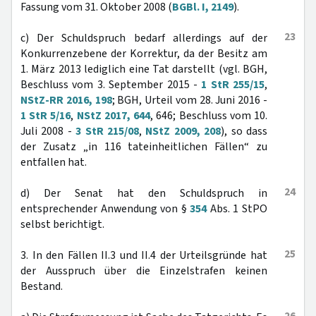
Fassung vom 31. Oktober 2008 (
BGBl. I, 2149
).
23
c) Der Schuldspruch bedarf allerdings auf der
Konkurrenzebene der Korrektur, da der Besitz am
1. März 2013 lediglich eine Tat darstellt (vgl. BGH,
Beschluss vom 3. September 2015 -
1 StR 255/15
,
NStZ-RR 2016, 198
; BGH, Urteil vom 28. Juni 2016 -
1 StR 5/16
,
NStZ 2017, 644
, 646; Beschluss vom 10.
Juli 2008 -
3 StR 215/08
,
NStZ 2009, 208
), so dass
der Zusatz „in 116 tateinheitlichen Fällen“ zu
entfallen hat.
24
d) Der Senat hat den Schuldspruch in
entsprechender Anwendung von §
354
Abs. 1 StPO
selbst berichtigt.
25
3. In den Fällen II.3 und II.4 der Urteilsgründe hat
der Ausspruch über die Einzelstrafen keinen
Bestand.