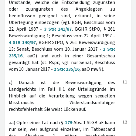
Umstände, welche die Entscheidung zugunsten
oder zuungunsten des Angeklagten zu
beeinflussen geeignet sind, erkannt, in seine
Überlegung einbezogen (vgl. BGH, Beschluss vom
22. April 1987 -
3 StR 141/87
, BGHR StPO, § 261
Beweiswürdigung 1; Beschluss vom 22. April 1997 -
4 StR 140/97
, BGHR StPO, § 261 Beweiswürdigung
13; Senat, Beschluss vom 10. Januar 2017 -
2 StR
235/16
, aaO) und auch in einer Gesamtschau
gewürdigt hat (st. Rspr.; vgl. nur Senat, Beschluss
vom 10. Januar 2017 -
2 StR 235/16
, aaO mwN).
11
c) Danach ist die Beweiswürdigung des
Landgerichts im Fall II.1 der Urteilsgründe im
Hinblick auf die Verurteilung wegen sexuellen
Missbrauchs Widerstandsunfähiger
rechtsfehlerhaft. Sie weist Lücken auf.
12
aa) Opfer einer Tat nach §
179
Abs. 1 StGB aF kann
nur sein, wer aufgrund einzelner, im Tatbestand