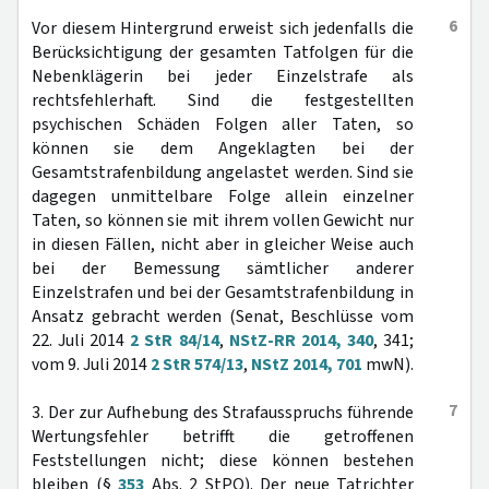
6
Vor diesem Hintergrund erweist sich jedenfalls die
Berücksichtigung der gesamten Tatfolgen für die
Nebenklägerin bei jeder Einzelstrafe als
rechtsfehlerhaft. Sind die festgestellten
psychischen Schäden Folgen aller Taten, so
können sie dem Angeklagten bei der
Gesamtstrafenbildung angelastet werden. Sind sie
dagegen unmittelbare Folge allein einzelner
Taten, so können sie mit ihrem vollen Gewicht nur
in diesen Fällen, nicht aber in gleicher Weise auch
bei der Bemessung sämtlicher anderer
Einzelstrafen und bei der Gesamtstrafenbildung in
Ansatz gebracht werden (Senat, Beschlüsse vom
22. Juli 2014
2 StR 84/14
,
NStZ-RR 2014, 340
, 341;
vom 9. Juli 2014
2 StR 574/13
,
NStZ 2014, 701
mwN).
7
3. Der zur Aufhebung des Strafausspruchs führende
Wertungsfehler betrifft die getroffenen
Feststellungen nicht; diese können bestehen
bleiben (§
353
Abs. 2 StPO). Der neue Tatrichter