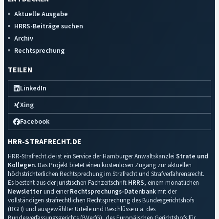
Aktuelle Ausgabe
HRRS-Beiträge suchen
Archiv
Rechtsprechung
TEILEN
LinkedIn
Xing
Facebook
HRR-STRAFRECHT.DE
HRR-Strafrecht.de ist ein Service der Hamburger Anwaltskanzlei
Strate und
Kollegen
. Das Projekt bietet einen kostenlosen Zugang zur aktuellen
höchstrichterlichen Rechtsprechung im Strafrecht und Strafverfahrensrecht.
Es besteht aus der juristischen Fachzeitschrift
HRRS
, einem monatlichen
Newsletter
und einer
Rechtsprechungs-Datenbank
mit der
vollständigen strafrechtlichen Rechtsprechung des Bundesgerichtshofs
(BGH) und ausgewählter Urteile und Beschlüsse u.a. des
Bundesverfassungsgerichts (BVerfG), des Europäischen Gerichtshofs für