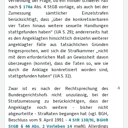
Verneinung der Frage, ob ein minder schwerer Fall
nach §
176a
Abs. 4 StGB vorläge, als auch bei der
Zumessung sämtlicher Einzelstrafen
berücksichtigt, dass „über die konkretisierbaren
vier Taten hinaus weitere sexuelle Handlungen
stattgefunden haben“ (UA S. 29); andererseits hat
es den Angeklagten hinsichtlich dreizehn weiterer
angeklagter Fälle aus tatsächlichen Gründen
freigesprochen, weil sich die Strafkammer „nicht
mit dem erforderlichen Maß an Gewissheit davon
überzeugen (konnte), dass die Taten so, wie sie
durch die Anklage konkretisiert worden sind,
stattgefunden haben“ (UA S. 32).
4
Zwar ist es nach der Rechtsprechung des
Bundesgerichtshofs nicht unzulässig, bei der
Strafzumessung zu berücksichtigen, dass der
Angeklagte noch weitere - bisher nicht
abgeurteilte - Straftaten begangen hat (vgl. BGH,
Beschluss vom 9. April 1991 -
4 StR 138/91
,
BGHR
StGB § 46 Abs. 2 Vorleben 14
mwN). Allerdings