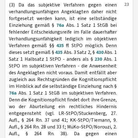
23
(3) Da das subjektive Verfahren gegen einen
verhandlungsunfähigen Angeklagten daher nicht
fortgesetzt werden kann, ist eine selbständige
Einziehung gemäß §
76a
Abs. 1 Satz 1 StGB bei
fehlender Entscheidungsreife im Falle dauerhafter
Verhandlungsunfähigkeit lediglich im objektiven
Verfahren gemäß §§
435
ff. StPO möglich. Denn
dieses setzt gemäß §
435
Abs. 3 Satz 2, §
430
Abs. 1
Satz 1 Halbsatz 1 StPO - anders als §
230
Abs. 1
StPO im subjektiven Verfahren - die Anwesenheit
des Angeklagten nicht voraus. Damit entfällt aber
zugleich aus Rechtsgründen die Kognitionspflicht
im Hinblick auf die selbständige Einziehung nach §
76a
Abs. 1 Satz 1 StGB im subjektiven Verfahren.
Denn die Kognitionspflicht findet dort ihre Grenze,
wo der Aburteilung ein rechtliches Hindernis
entgegensteht (vgl. LR-StPO/Stuckenberg, 27.
Aufl., § 264 Rn. 37 und 41; KK-StPO/Tiemann, 9.
Aufl., § 264 Rn. 28 und 33 f.; MüKo-StPO/Norouzi, 2.
Aufl., § 264 Rn. 38). Da gegen einen