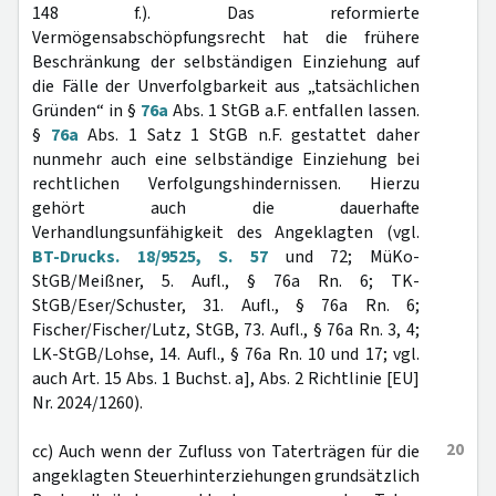
148 f.). Das reformierte
Vermögensabschöpfungsrecht hat die frühere
Beschränkung der selbständigen Einziehung auf
die Fälle der Unverfolgbarkeit aus „tatsächlichen
Gründen“ in §
76a
Abs. 1 StGB a.F. entfallen lassen.
§
76a
Abs. 1 Satz 1 StGB n.F. gestattet daher
nunmehr auch eine selbständige Einziehung bei
rechtlichen Verfolgungshindernissen. Hierzu
gehört auch die dauerhafte
Verhandlungsunfähigkeit des Angeklagten (vgl.
BT-Drucks. 18/9525, S. 57
und 72; MüKo-
StGB/Meißner, 5. Aufl., § 76a Rn. 6; TK-
StGB/Eser/Schuster, 31. Aufl., § 76a Rn. 6;
Fischer/Fischer/Lutz, StGB, 73. Aufl., § 76a Rn. 3, 4;
LK-StGB/Lohse, 14. Aufl., § 76a Rn. 10 und 17; vgl.
auch Art. 15 Abs. 1 Buchst. a], Abs. 2 Richtlinie [EU]
Nr. 2024/1260).
20
cc) Auch wenn der Zufluss von Taterträgen für die
angeklagten Steuerhinterziehungen grundsätzlich