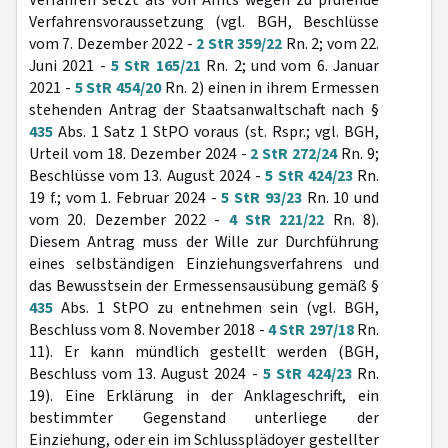
Verfahren setzt als von Amts wegen zu prüfende
Verfahrensvoraussetzung (vgl. BGH, Beschlüsse
vom 7. Dezember 2022 -
2 StR 359/22
Rn. 2; vom 22.
Juni 2021 -
5 StR 165/21
Rn. 2; und vom 6. Januar
2021 -
5 StR 454/20
Rn. 2) einen in ihrem Ermessen
stehenden Antrag der Staatsanwaltschaft nach §
435
Abs. 1 Satz 1 StPO voraus (st. Rspr.; vgl. BGH,
Urteil vom 18. Dezember 2024 -
2 StR 272/24
Rn. 9;
Beschlüsse vom 13. August 2024 -
5 StR 424/23
Rn.
19 f.; vom 1. Februar 2024 -
5 StR 93/23
Rn. 10 und
vom 20. Dezember 2022 -
4 StR 221/22
Rn. 8).
Diesem Antrag muss der Wille zur Durchführung
eines selbständigen Einziehungsverfahrens und
das Bewusstsein der Ermessensausübung gemäß §
435
Abs. 1 StPO zu entnehmen sein (vgl. BGH,
Beschluss vom 8. November 2018 -
4 StR 297/18
Rn.
11). Er kann mündlich gestellt werden (BGH,
Beschluss vom 13. August 2024 -
5 StR 424/23
Rn.
19). Eine Erklärung in der Anklageschrift, ein
bestimmter Gegenstand unterliege der
Einziehung, oder ein im Schlussplädoyer gestellter