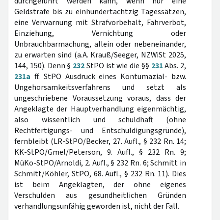
durchgeführt werden kann, wenn nur eine
Geldstrafe bis zu einhundertachtzig Tagessätzen,
eine Verwarnung mit Strafvorbehalt, Fahrverbot,
Einziehung, Vernichtung oder
Unbrauchbarmachung, allein oder nebeneinander,
zu erwarten sind (a.A. Krauß/Seeger, NZWiSt 2025,
144, 150). Denn §
232
StPO ist wie die §§
231
Abs. 2,
231a
ff. StPO Ausdruck eines Kontumazial- bzw.
Ungehorsamkeitsverfahrens und setzt als
ungeschriebene Voraussetzung voraus, dass der
Angeklagte der Hauptverhandlung eigenmächtig,
also wissentlich und schuldhaft (ohne
Rechtfertigungs- und Entschuldigungsgründe),
fernbleibt (LR-StPO/Becker, 27. Aufl., § 232 Rn. 14;
KK-StPO/Gmel/Peterson, 9. Aufl., § 232 Rn. 9;
MüKo-StPO/Arnoldi, 2. Aufl., § 232 Rn. 6; Schmitt in
Schmitt/Köhler, StPO, 68. Aufl., § 232 Rn. 11). Dies
ist beim Angeklagten, der ohne eigenes
Verschulden aus gesundheitlichen Gründen
verhandlungsunfähig geworden ist, nicht der Fall.