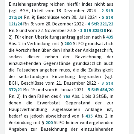
Einziehungsantrag reichen hierfür indes nicht aus
(vgl. BGH, Urteil vom 18. Dezember 2024 -
2 StR
272/24
Rn. 9; Beschlüsse vom 30. Juli 2024 -
5 StR
121/24
Rn. 9; vom 20. Dezember 2022 -
4 StR 221/22
Rn. 8 und vom 22. November 2018 -
1 StR 325/18
Rn.
2). Für einen Überleitungsantrag gelten nach §
435
Abs. 2 in Verbindung mit §
200
StPO grundsätzlich
die Vorschriften über den Inhalt der Anklageschrift,
sodass dieser neben der Bezeichnung der
einzuziehenden Gegenstände grundsätzlich auch
die Tatsachen angeben muss, die die Zulässigkeit
der selbständigen Einziehung begründen (vgl.
BGH, Beschlüsse vom 21. Dezember 2022 -
3 StR
372/21
Rn. 15 und vom 6. Januar 2021 -
5 StR 454/20
Rn. 2). In den Fällen des §
76a
Abs. 1 bis 3 StGB, in
denen die Erwerbstat Gegenstand der zur
Hauptverhandlung zugelassenen Anklage ist,
bedarf es jedoch abweichend von §
435
Abs. 2 in
Verbindung mit §
200
StPO keiner weitergehenden
Angaben zur Bezeichnung der einzuziehenden