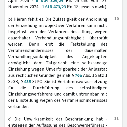
April 2025 -
6 StR 326/24
Rn. 25 und vom 27.
November 2024 -
1 StR 473/23
Rn. 18; jeweils mwN).
10
b) Hieran fehlt es. Die Zulässigkeit der Anordnung
der Einziehung im objektiven Verfahren kann nicht
losgelöst von der Verfahrenseinstellung wegen
dauerhafter Verhandlungsunfähigkeit überprüft
werden. Denn erst die Feststellung des
Verfahrenshindernisses der dauerhaften
Verhandlungsunfähigkeit des Angeklagten
ermöglicht dem Tatgericht eine selbständige
Einziehung wegen Unverfolgbarkeit der Anlasstat
aus rechtlichen Gründen gemäß §
76a
Abs. 1 Satz 1
StGB, §
435
StPO. Sie ist Verfahrensvoraussetzung
für die Durchführung des selbständigen
Einziehungsverfahrens und damit untrennbar mit
der Einstellung wegen des Verfahrenshindernisses
verbunden.
11
c) Die Unwirksamkeit der Beschränkung hat -
entgegen der Auffassung des Beschwerdeführers -