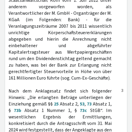
Staatsanwaltschaft Köln vom 1. Juli 2022 unter
anderem vorgeworfen worden, als
Verantwortlicher der M. GmbH - Organträger der M.
KGaA (im Folgenden: Bank) - für die
Veranlagungszeiträume 2007 bis 2011 wissentlich
unrichtige Körperschaftsteuererklärungen
abgegeben und hierin die Anrechnung nicht
einbehaltener und abgeführter
Kapitalertragsteuer aus Wertpapiergeschäften
rund um den Dividendenstichtag geltend gemacht
zu haben, was bei der Bank zur Erlangung nicht
gerechtfertigter Steuervorteile in Höhe von über
161 Millionen Euro führte (sog. Cum-Ex-Geschäfte).
3
Nach dem Anklagesatz findet sich folgender
Hinweis: „Die erlangten Beträge unterliegen der
Einziehung gemäß §§
25
Absatz 2,
53
,
73
Absatz 1,
§
73b
Absatz 1 Nummer 1, §
73c
StGB“. Im
wesentlichen Ergebnis der Ermittlungen,
konkretisiert durch die Antragsschrift vom 31. Mai
2024 wird festgestellt, dass der Angeklagte aus den