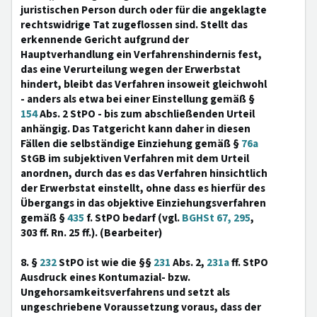
juristischen Person durch oder für die angeklagte
rechtswidrige Tat zugeflossen sind. Stellt das
erkennende Gericht aufgrund der
Hauptverhandlung ein Verfahrenshindernis fest,
das eine Verurteilung wegen der Erwerbstat
hindert, bleibt das Verfahren insoweit gleichwohl
- anders als etwa bei einer Einstellung gemäß §
154
Abs. 2 StPO - bis zum abschließenden Urteil
anhängig. Das Tatgericht kann daher in diesen
Fällen die selbständige Einziehung gemäß §
76a
StGB im subjektiven Verfahren mit dem Urteil
anordnen, durch das es das Verfahren hinsichtlich
der Erwerbstat einstellt, ohne dass es hierfür des
Übergangs in das objektive Einziehungsverfahren
gemäß §
435
f. StPO bedarf (vgl.
BGHSt 67, 295
,
303 ff. Rn. 25 ff.). (Bearbeiter)
8. §
232
StPO ist wie die §§
231
Abs. 2,
231a
ff. StPO
Ausdruck eines Kontumazial- bzw.
Ungehorsamkeitsverfahrens und setzt als
ungeschriebene Voraussetzung voraus, dass der