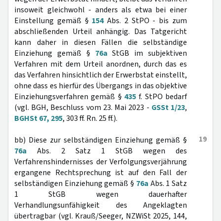
insoweit gleichwohl - anders als etwa bei einer
Einstellung gemäß §
154
Abs. 2 StPO - bis zum
abschließenden Urteil anhängig. Das Tatgericht
kann daher in diesen Fällen die selbständige
Einziehung gemäß §
76a
StGB im subjektiven
Verfahren mit dem Urteil anordnen, durch das es
das Verfahren hinsichtlich der Erwerbstat einstellt,
ohne dass es hierfür des Übergangs in das objektive
Einziehungsverfahren gemäß §
435
f. StPO bedarf
(vgl. BGH, Beschluss vom 23. Mai 2023 -
GSSt 1/23
,
BGHSt 67, 295
, 303 ff. Rn. 25 ff.).
19
bb) Diese zur selbständigen Einziehung gemäß §
76a
Abs. 2 Satz 1 StGB wegen des
Verfahrenshindernisses der Verfolgungsverjährung
ergangene Rechtsprechung ist auf den Fall der
selbständigen Einziehung gemäß §
76a
Abs. 1 Satz
1 StGB wegen dauerhafter
Verhandlungsunfähigkeit des Angeklagten
übertragbar (vgl. Krauß/Seeger, NZWiSt 2025, 144,