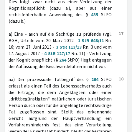
Dies folgt zwar nicht aus einer Verletzung der
Kognitionspflicht (dazu a.), aber aus einer
rechtsfehlerhaften Anwendung des §
435
StPO
(dazu b.).
17
a) Eine - auch auf die Sachrüge zu prüfende (vgl.
BGH, Urteile vom 20. März 2012 -
1 StR 648/11
Rn.
16; vom 27. Juni 2013 -
3 StR 113/13
Rn. 3 und vom
17. August 2017 -
4 StR 127/17
Rn. 11) - Verletzung
der Kognitionspflicht (§
264
StPO) liegt entgegen
der Auffassung der Beschwerdeführerin nicht vor.
18
aa) Der prozessuale Tatbegriff des §
264
StPO
erfasst als einen Teil des Lebenssachverhalts auch
die Erträge, die dem Angeklagten oder einer
„drittbegünstigten“ natürlichen oder juristischen
Person durch oder für die angeklagte rechtswidrige
Tat zugeflossen sind. Stellt das erkennende
Gericht aufgrund der Hauptverhandlung ein
Verfahrenshindernis fest, das eine Verurteilung
wegen der Erwerbstat hindert, bleibt das Verfahren