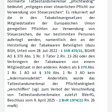
normierte Tatbestandsmerkmal „pflichtwidrig“
bedeutet „entgegen einer steuerlichen Pflicht zur
Verwendung von Steuerzeichen“. Es rekurriert auf
die in den Tabaksteuergesetzen der
Mitgliedstaaten der Europäischen Union
geregelten Pflichten zur Verwendung von
Steuerzeichen, die nur bestimmten Personen
auferlegt werden, namentlich den an der
Herstellung der Tabakwaren Beteiligten (dazu
BGH, Urteil vom 28. Juli 2022 -
1 StR 470/21
, BGHR
AO § 370 Abs. 1 Nr. 3 Täter 2 Rn. 13-26) oder den
Verbringern der Tabakwaren von einem
Mitgliedstaat in den anderen. Anders als §
370
Abs.
1 Nr. 1 AO ist §
370
Abs. 1 Nr. 3 AO kein
„Jedermannsdelikt“. Andernfalls würde das
Tatbestandsmerkmal der Pflichtwidrigkeit
„verschliffen“ (vgl. zum Verbot der Verschleifung
von Tatbestandsmerkmalen zuletzt BVerfG,
Beschluss vom 9. April 2025 -
2 BvR 1974/22
Rn. 26
mwN).