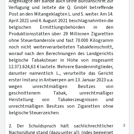
Angeklagte der Bande auch seine Büroanschrift zur
Verfügung und leitete die Q. GmbH betreffende
Post an den Mitangeklagten L. und S. weiter. Am 14.
April 2021 und 4. August 2021 beschlagnahmten die
belgischen Ermittlungsbehörden in den
Produktionsstätten über 29 Millionen Zigaretten
ohne Steuerbanderole und fast 70.000 Kilogramm
noch nicht weiterverarbeiteten Tabakfeinschnitt,
worauf nach den Berechnungen des Landgerichts
belgische Tabaksteuer in Höhe von insgesamt
12.371.624,63 € lastete. Mehrere Bandenmitglieder,
darunter namentlich L., verurteilte das Gericht
erster Instanz in Antwerpen am 13. Januar 2023 u.a.
wegen unrechtmäßigen Besitzes von
geschnittenem Tabak, unrechtmäßiger
Herstellung von Tabakerzeugnissen und
unrechtmäßigen Besitzes von Zigaretten ohne
belgische Steuerzeichen.
3
2. Der Schuldspruch hält sachlichrechtlicher
Nachprüfung stand (dazu unter a]). Indes begegnet