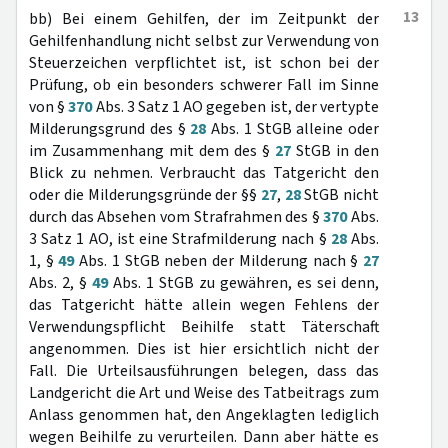
13
bb) Bei einem Gehilfen, der im Zeitpunkt der
Gehilfenhandlung nicht selbst zur Verwendung von
Steuerzeichen verpflichtet ist, ist schon bei der
Prüfung, ob ein besonders schwerer Fall im Sinne
von §
370
Abs. 3 Satz 1 AO gegeben ist, der vertypte
Milderungsgrund des §
28
Abs. 1 StGB alleine oder
im Zusammenhang mit dem des §
27
StGB in den
Blick zu nehmen. Verbraucht das Tatgericht den
oder die Milderungsgründe der §§
27
,
28
StGB nicht
durch das Absehen vom Strafrahmen des §
370
Abs.
3 Satz 1 AO, ist eine Strafmilderung nach §
28
Abs.
1, §
49
Abs. 1 StGB neben der Milderung nach §
27
Abs. 2, §
49
Abs. 1 StGB zu gewähren, es sei denn,
das Tatgericht hätte allein wegen Fehlens der
Verwendungspflicht Beihilfe statt Täterschaft
angenommen. Dies ist hier ersichtlich nicht der
Fall. Die Urteilsausführungen belegen, dass das
Landgericht die Art und Weise des Tatbeitrags zum
Anlass genommen hat, den Angeklagten lediglich
wegen Beihilfe zu verurteilen. Dann aber hätte es