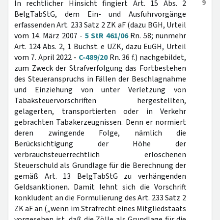
9
In rechtlicher Hinsicht fingiert Art. 15 Abs. 2
BelgTabStG, dem Ein- und Ausfuhrvorgänge
erfassenden Art. 233 Satz 2 ZK aF (dazu BGH, Urteil
vom 14. März 2007 -
5 StR 461/06
Rn. 58; nunmehr
Art. 124 Abs. 2, 1 Buchst. e UZK, dazu EuGH, Urteil
vom 7. April 2022 -
C-489/20
Rn. 36 f.) nachgebildet,
zum Zweck der Strafverfolgung das Fortbestehen
des Steueranspruchs in Fällen der Beschlagnahme
und Einziehung von unter Verletzung von
Tabaksteuervorschriften hergestellten,
gelagerten, transportierten oder in Verkehr
gebrachten Tabakerzeugnissen. Denn er normiert
deren zwingende Folge, nämlich die
Berücksichtigung der Höhe der
verbrauchsteuerrechtlich erloschenen
Steuerschuld als Grundlage für die Berechnung der
gemäß Art. 13 BelgTabStG zu verhängenden
Geldsanktionen. Damit lehnt sich die Vorschrift
konkludent an die Formulierung des Art. 233 Satz 2
ZK aF an („wenn im Strafrecht eines Mitgliedstaats
vorgesehen ist, daß die Zölle als Grundlage für die