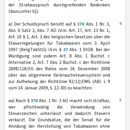
der Strafausspruch durchgreifenden Bedenken
(dazu unter b]).
4
a) Der Schuldspruch beruht auf §
370
Abs. 1 Nr. 3,
Abs. 6 Satz 2, Abs. 7 AO i.V.m. Art. 17, Art. 13 Nr. 1,
Art. 10 § 1, Art. 3 des belgischen Gesetzes über die
Steuerregelungen für Tabakwaren vom 3. April
1997 (BelgTabStG) i.V.m. §
27
Abs. 1 StGB. Bei der
Würdigung sind zudem Art. 8 Abs. 1 Buchst. c
Alternative 2, Art. 7 Abs. 2 Buchst. c der Richtlinie
2008/118/EG des Rates vom 16. Dezember 2008
über das allgemeine Verbrauchsteuersystem und
zur Aufhebung der Richtlinie 92/12/EWG (ABl. L 9
vom 14. Januar 2009, S. 12-30) zu beachten.
5
aa) Nach §
370
Abs. 1 Nr. 3 AO macht sich strafbar,
wer pflichtwidrig die Verwendung von
Steuerzeichen unterlässt und dadurch Steuern
verkürzt. Die Grundsätze, die der Senat für die
Ahndung der Herstellung von Tabakwaren ohne