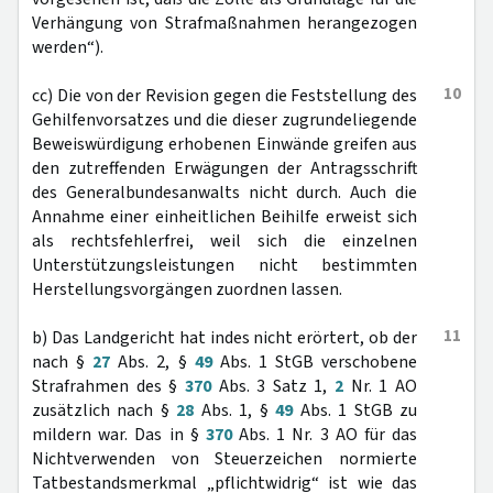
Verhängung von Strafmaßnahmen herangezogen
werden“).
10
cc) Die von der Revision gegen die Feststellung des
Gehilfenvorsatzes und die dieser zugrundeliegende
Beweiswürdigung erhobenen Einwände greifen aus
den zutreffenden Erwägungen der Antragsschrift
des Generalbundesanwalts nicht durch. Auch die
Annahme einer einheitlichen Beihilfe erweist sich
als rechtsfehlerfrei, weil sich die einzelnen
Unterstützungsleistungen nicht bestimmten
Herstellungsvorgängen zuordnen lassen.
11
b) Das Landgericht hat indes nicht erörtert, ob der
nach §
27
Abs. 2, §
49
Abs. 1 StGB verschobene
Strafrahmen des §
370
Abs. 3 Satz 1,
2
Nr. 1 AO
zusätzlich nach §
28
Abs. 1, §
49
Abs. 1 StGB zu
mildern war. Das in §
370
Abs. 1 Nr. 3 AO für das
Nichtverwenden von Steuerzeichen normierte
Tatbestandsmerkmal „pflichtwidrig“ ist wie das