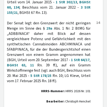
Urteil vom 14. Januar 2015 -
1 StR 302/13
,
BGHSt
60, 134
; Beschluss vom 21. Januar 2022 -
3 StR
155/21
, BGHSt 67 Rn. 13).
14
Der Senat legt den Grenzwert der nicht geringen
Menge im Sinne des §
29a
Abs. 1 Nr. 2 BtMG für
„ADBBINACA“ daher mit Blick auf dessen
vergleichbare Potenz und Gefährlichkeit mit den
synthetischen Cannabinoiden ABCHMINACA und
5FABPINACA, für die der Bundesgerichtshof einen
Grenzwert von einem Gramm angenommen hat
(BGH, Urteil vom 20. September 2017 -
1 StR 64/17
,
BGHSt 63, 11
Rn. 39 ff.), auf ein Gramm
Wirkstoffmenge fest (vgl. auch BGH, Beschluss vom
20. Mai 2025 -
5 StR 178/25
Rn. 10; LG Kleve, Urteil
vom 17. Februar 2025 Rn. 18 ff.).
HRRS-Nummer:
HRRS 2026 Nr. 101
Bearbeiter:
Christoph Henckel