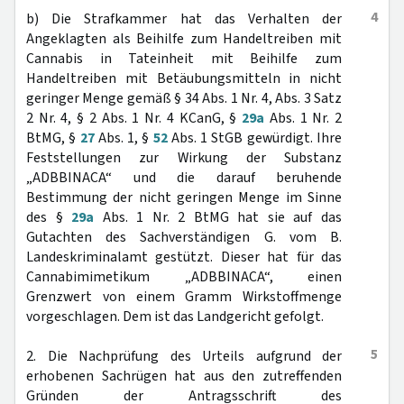
4
b) Die Strafkammer hat das Verhalten der
Angeklagten als Beihilfe zum Handeltreiben mit
Cannabis in Tateinheit mit Beihilfe zum
Handeltreiben mit Betäubungsmitteln in nicht
geringer Menge gemäß § 34 Abs. 1 Nr. 4, Abs. 3 Satz
2 Nr. 4, § 2 Abs. 1 Nr. 4 KCanG, §
29a
Abs. 1 Nr. 2
BtMG, §
27
Abs. 1, §
52
Abs. 1 StGB gewürdigt. Ihre
Feststellungen zur Wirkung der Substanz
„ADBBINACA“ und die darauf beruhende
Bestimmung der nicht geringen Menge im Sinne
des §
29a
Abs. 1 Nr. 2 BtMG hat sie auf das
Gutachten des Sachverständigen G. vom B.
Landeskriminalamt gestützt. Dieser hat für das
Cannabimimetikum „ADBBINACA“, einen
Grenzwert von einem Gramm Wirkstoffmenge
vorgeschlagen. Dem ist das Landgericht gefolgt.
5
2. Die Nachprüfung des Urteils aufgrund der
erhobenen Sachrügen hat aus den zutreffenden
Gründen der Antragsschrift des