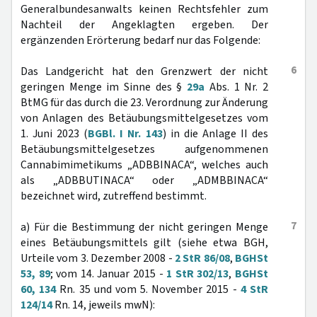
Generalbundesanwalts keinen Rechtsfehler zum
Nachteil der Angeklagten ergeben. Der
ergänzenden Erörterung bedarf nur das Folgende:
6
Das Landgericht hat den Grenzwert der nicht
geringen Menge im Sinne des §
29a
Abs. 1 Nr. 2
BtMG für das durch die 23. Verordnung zur Änderung
von Anlagen des Betäubungsmittelgesetzes vom
1. Juni 2023 (
BGBl. I Nr. 143
) in die Anlage II des
Betäubungsmittelgesetzes aufgenommenen
Cannabimimetikums „ADBBINACA“, welches auch
als „ADBBUTINACA“ oder „ADMBBINACA“
bezeichnet wird, zutreffend bestimmt.
7
a) Für die Bestimmung der nicht geringen Menge
eines Betäubungsmittels gilt (siehe etwa BGH,
Urteile vom 3. Dezember 2008 -
2 StR 86/08
,
BGHSt
53, 89
; vom 14. Januar 2015 -
1 StR 302/13
,
BGHSt
60, 134
Rn. 35 und vom 5. November 2015 -
4 StR
124/14
Rn. 14, jeweils mwN):