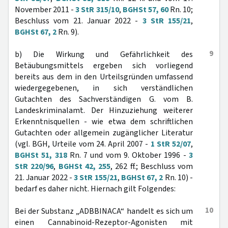
November 2011 -
3 StR 315/10
,
BGHSt 57, 60
Rn. 10;
Beschluss vom 21. Januar 2022 -
3 StR 155/21
,
BGHSt 67, 2
Rn. 9).
9
b) Die Wirkung und Gefährlichkeit des
Betäubungsmittels ergeben sich vorliegend
bereits aus dem in den Urteilsgründen umfassend
wiedergegebenen, in sich verständlichen
Gutachten des Sachverständigen G. vom B.
Landeskriminalamt. Der Hinzuziehung weiterer
Erkenntnisquellen - wie etwa dem schriftlichen
Gutachten oder allgemein zugänglicher Literatur
(vgl. BGH, Urteile vom 24. April 2007 -
1 StR 52/07
,
BGHSt 51, 318
Rn. 7 und vom 9. Oktober 1996 -
3
StR 220/96
,
BGHSt 42, 255
, 262 ff.; Beschluss vom
21. Januar 2022 -
3 StR 155/21
,
BGHSt 67, 2
Rn. 10) -
bedarf es daher nicht. Hiernach gilt Folgendes:
10
Bei der Substanz „ADBBINACA“ handelt es sich um
einen Cannabinoid-Rezeptor-Agonisten mit