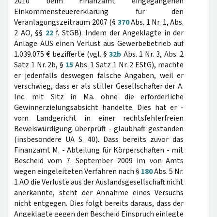
2010 beim Finanzamt eingegangenen
Einkommensteuererklärung für den
Veranlagungszeitraum 2007 (§
370
Abs. 1 Nr. 1, Abs.
2 AO, §§
22
f. StGB). Indem der Angeklagte in der
Anlage AUS einen Verlust aus Gewerbebetrieb auf
1.039.075 € bezifferte (vgl. §
32b
Abs. 1 Nr. 3, Abs. 2
Satz 1 Nr. 2b, §
15
Abs. 1 Satz 1 Nr. 2 EStG), machte
er jedenfalls deswegen falsche Angaben, weil er
verschwieg, dass er als stiller Gesellschafter der A.
Inc. mit Sitz in Ma. ohne die erforderliche
Gewinnerzielungsabsicht handelte. Dies hat er -
vom Landgericht in einer rechtsfehlerfreien
Beweiswürdigung überprüft - glaubhaft gestanden
(insbesondere UA S. 40). Dass bereits zuvor das
Finanzamt M. - Abteilung für Körperschaften - mit
Bescheid vom 7. September 2009 im von Amts
wegen eingeleiteten Verfahren nach §
180
Abs. 5 Nr.
1 AO die Verluste aus der Auslandsgesellschaft nicht
anerkannte, steht der Annahme eines Versuchs
nicht entgegen. Dies folgt bereits daraus, dass der
Angeklagte gegen den Bescheid Einspruch einlegte