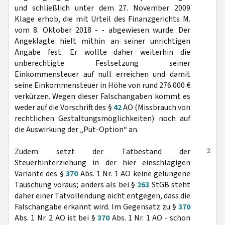
und schließlich unter dem 27. November 2009
Klage erhob, die mit Urteil des Finanzgerichts M.
vom 8. Oktober 2018 - - abgewiesen wurde. Der
Angeklagte hielt mithin an seiner unrichtigen
Angabe fest. Er wollte daher weiterhin die
unberechtigte Festsetzung seiner
Einkommensteuer auf null erreichen und damit
seine Einkommensteuer in Höhe von rund 276.000 €
verkürzen. Wegen dieser Falschangaben kommt es
weder auf die Vorschrift des §
42
AO (Missbrauch von
rechtlichen Gestaltungsmöglichkeiten) noch auf
die Auswirkung der „Put-Option“ an.
2
Zudem setzt der Tatbestand der
Steuerhinterziehung in der hier einschlägigen
Variante des §
370
Abs. 1 Nr. 1 AO keine gelungene
Täuschung voraus; anders als bei §
263
StGB steht
daher einer Tatvollendung nicht entgegen, dass die
Falschangabe erkannt wird. Im Gegensatz zu §
370
Abs. 1 Nr. 2 AO ist bei §
370
Abs. 1 Nr. 1 AO - schon