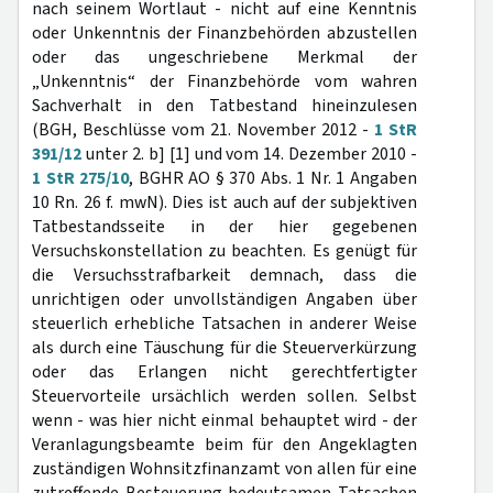
nach seinem Wortlaut - nicht auf eine Kenntnis
oder Unkenntnis der Finanzbehörden abzustellen
oder das ungeschriebene Merkmal der
„Unkenntnis“ der Finanzbehörde vom wahren
Sachverhalt in den Tatbestand hineinzulesen
(BGH, Beschlüsse vom 21. November 2012 -
1 StR
391/12
unter 2. b] [1] und vom 14. Dezember 2010 -
1 StR 275/10
, BGHR AO § 370 Abs. 1 Nr. 1 Angaben
10 Rn. 26 f. mwN). Dies ist auch auf der subjektiven
Tatbestandsseite in der hier gegebenen
Versuchskonstellation zu beachten. Es genügt für
die Versuchsstrafbarkeit demnach, dass die
unrichtigen oder unvollständigen Angaben über
steuerlich erhebliche Tatsachen in anderer Weise
als durch eine Täuschung für die Steuerverkürzung
oder das Erlangen nicht gerechtfertigter
Steuervorteile ursächlich werden sollen. Selbst
wenn - was hier nicht einmal behauptet wird - der
Veranlagungsbeamte beim für den Angeklagten
zuständigen Wohnsitzfinanzamt von allen für eine