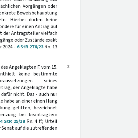
sächlichen Vorgängen oder
 konkrete Beweisbehauptung
eln. Hierbei dürfen keine
ondere für einen Antrag auf
 der Antragsteller vielfach
orgänge oder Zustände exakt
r 2024 -
6 StR 276/23
Rn. 13
3
des Angeklagten F. vom 15.
nthielt keine bestimmte
aussetzungen seines
rtrag, der Angeklagte habe
afür nicht. Das - auch nur
e habe an einer einen Hang
ung gelitten, bezeichnet
bgrenzung bei beantragtem
-
4 StR 25/19
Rn. 4 ff.; Urteil
 Senat auf die zutreffenden