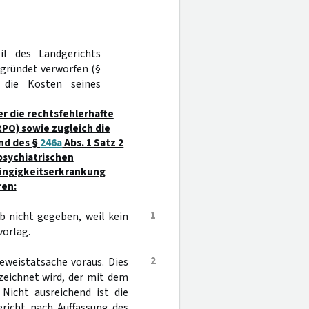
il des Landgerichts
egründet verworfen (§
 die Kosten seines
r die rechtsfehlerhafte
tPO) sowie zugleich die
und des §
246a
Abs. 1 Satz 2
psychiatrischen
ängigkeitserkrankung
ren:
1
b nicht gegeben, weil kein
vorlag.
2
weistatsache voraus. Dies
zeichnet wird, der mit dem
Nicht ausreichend ist die
ericht nach Auffassung des