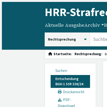
HRR
-Strafre
Aktuelle Ausgabe
Archiv
R
HRRS durchsuchen
Startseite
Rechtsprechung
B
Suchen
Entscheidung
BGH 1 StR 338/24:
Druckansicht
PDF-
Download