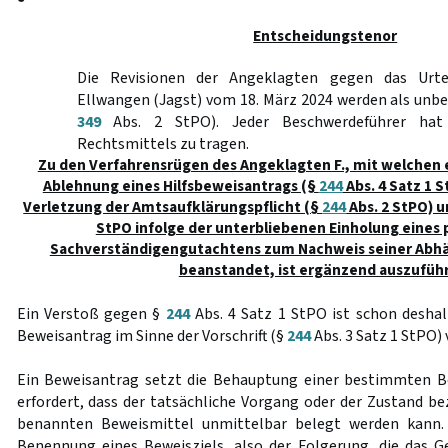
Entscheidungstenor
Die Revisionen der Angeklagten gegen das Urte
Ellwangen (Jagst) vom 18. März 2024 werden als unb
349
Abs. 2 StPO). Jeder Beschwerdeführer hat
Rechtsmittels zu tragen.
Zu den Verfahrensrügen des Angeklagten F., mit welchen e
Ablehnung eines Hilfsbeweisantrags (§
244
Abs. 4 Satz 1 S
Verletzung der Amtsaufklärungspflicht (§
244
Abs. 2 StPO) 
StPO infolge der unterbliebenen Einholung eines 
Sachverständigengutachtens zum Nachweis seiner Abh
beanstandet, ist ergänzend auszufüh
Ein Verstoß gegen §
244
Abs. 4 Satz 1 StPO ist schon deshal
Beweisantrag im Sinne der Vorschrift (§
244
Abs. 3 Satz 1 StPO) 
Ein Beweisantrag setzt die Behauptung einer bestimmten Be
erfordert, dass der tatsächliche Vorgang oder der Zustand be
benannten Beweismittel unmittelbar belegt werden kann. 
Benennung eines Beweisziels, also der Folgerung, die das G