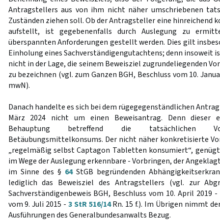
Antragstellers aus von ihm nicht näher umschriebenen tat
Zuständen ziehen soll. Ob der Antragsteller eine hinreichend
aufstellt, ist gegebenenfalls durch Auslegung zu ermitt
überspannten Anforderungen gestellt werden. Dies gilt insbes
Einholung eines Sachverständigengutachtens; denn insoweit ist
nicht in der Lage, die seinem Beweisziel zugrundeliegenden V
zu bezeichnen (vgl. zum Ganzen BGH, Beschluss vom 10. Janua
mwN).
Danach handelte es sich bei dem rügegegenständlichen Antrag 
März 2024 nicht um einen Beweisantrag. Denn dieser e
Behauptung betreffend die tatsächlichen Vor
Betäubungsmittelkonsums. Der nicht näher konkretisierte Vo
„regelmäßig selbst Captagon Tabletten konsumiert“, genügt d
im Wege der Auslegung erkennbare - Vorbringen, der Angeklagt
im Sinne des §
64
StGB begründenden Abhängigkeitserkrank
lediglich das Beweisziel des Antragstellers (vgl. zur A
Sachverständigenbeweis BGH, Beschluss vom 10. April 2019 
vom 9. Juli 2015 -
3 StR 516/14
Rn. 15 f.). Im Übrigen nimmt der
Ausführungen des Generalbundesanwalts Bezug.