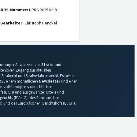
HRRS-Nummer:
HRRS 2025 Nr. 8
Bearbeiter:
Christoph Henckel
 Hamburger Anwaltskanzlei
Strate und
ostenlosen Zugang zur aktuellen
Strafrecht und Strafverfahrensrecht. Es besteht
RS
, einem monatlichen
Newsletter
und einer
r vollständigen strafrechtlichen
s (BGH) und ausgewählter Urteile und
gerichts (BVerfG), des Europäischen
R) und des Europäischen Gerichtshofs (EuGH).