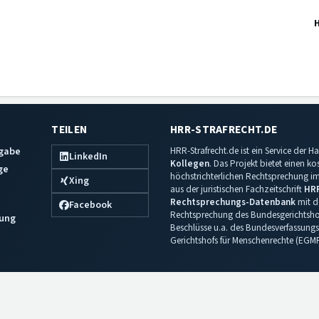
TEILEN
HRR-STRAFRECHT.DE
sgabe
HRR-Strafrecht.de ist ein Service der
LinkedIn
Kollegen
. Das Projekt bietet einen k
ge
höchstrichterlichen Rechtsprechung im 
Xing
aus der juristischen Fachzeitschrift
HR
Rechtsprechungs-Datenbank
mit de
Facebook
Rechtsprechung des Bundesgerichtshof
ung
Beschlüsse u.a. des Bundesverfassungs
Gerichtshofs für Menschenrechte (EGM
Impressum
·
Datenschutz