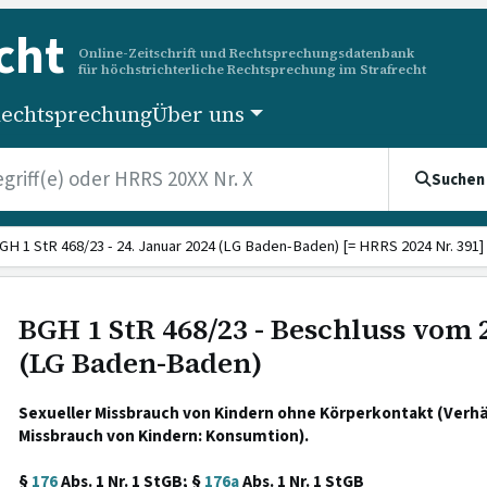
cht
Online-Zeitschrift und Rechtsprechungsdatenbank
für höchstrichterliche Rechtsprechung im Strafrecht
echtsprechung
Über uns
Suchen
GH 1 StR 468/23 - 24. Januar 2024 (LG Baden-Baden) [= HRRS 2024 Nr. 391]
BGH 1 StR 468/23 - Beschluss vom 
(LG Baden-Baden)
Sexueller Missbrauch von Kindern ohne Körperkontakt (Verhä
Missbrauch von Kindern: Konsumtion).
§
176
Abs. 1 Nr. 1 StGB; §
176a
Abs. 1 Nr. 1 StGB