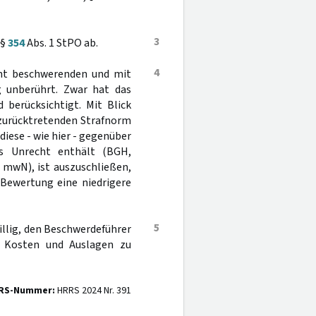
3
 §
354
Abs. 1 StPO ab.
4
icht beschwerenden und mit
 unberührt. Zwar hat das
d berücksichtigt. Mit Blick
 zurücktretenden Strafnorm
iese - wie hier - gegenüber
s Unrecht enthält (BGH,
 mwN), ist auszuschließen,
 Bewertung eine niedrigere
5
billig, den Beschwerdeführer
 Kosten und Auslagen zu
RS-Nummer:
HRRS 2024 Nr. 391