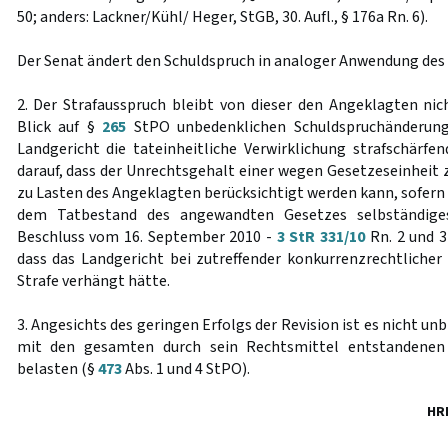
50; anders: Lackner/Kühl/ Heger, StGB, 30. Aufl., § 176a Rn. 6).
Der Senat ändert den Schuldspruch in analoger Anwendung des
2. Der Strafausspruch bleibt von dieser den Angeklagten n
Blick auf §
265
StPO unbedenklichen Schuldspruchänderung
Landgericht die tateinheitliche Verwirklichung strafschärfen
darauf, dass der Unrechtsgehalt einer wegen Gesetzeseinheit
zu Lasten des Angeklagten berücksichtigt werden kann, sofern d
dem Tatbestand des angewandten Gesetzes selbständige
Beschluss vom 16. September 2010 -
3 StR 331/10
Rn. 2 und 3
dass das Landgericht bei zutreffender konkurrenzrechtlicher
Strafe verhängt hätte.
3. Angesichts des geringen Erfolgs der Revision ist es nicht un
mit den gesamten durch sein Rechtsmittel entstandenen
belasten (§
473
Abs. 1 und 4 StPO).
HR