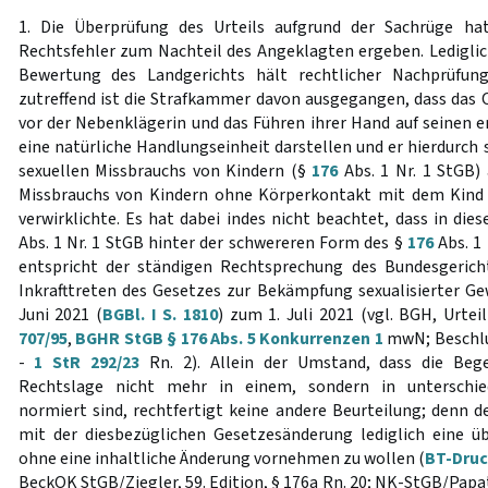
1. Die Überprüfung des Urteils aufgrund der Sachrüge ha
Rechtsfehler zum Nachteil des Angeklagten ergeben. Lediglic
Bewertung des Landgerichts hält rechtlicher Nachprüfun
zutreffend ist die Strafkammer davon ausgegangen, dass das
vor der Nebenklägerin und das Führen ihrer Hand auf seinen e
eine natürliche Handlungseinheit darstellen und er hierdurch
sexuellen Missbrauchs von Kindern (§
176
Abs. 1 Nr. 1 StGB) 
Missbrauchs von Kindern ohne Körperkontakt mit dem Kind
verwirklichte. Es hat dabei indes nicht beachtet, dass in dies
Abs. 1 Nr. 1 StGB hinter der schwereren Form des §
176
Abs. 1 
entspricht der ständigen Rechtsprechung des Bundesgerich
Inkrafttreten des Gesetzes zur Bekämpfung sexualisierter G
Juni 2021 (
BGBl. I S. 1810
) zum 1. Juli 2021 (vgl. BGH, Urte
707/95
,
BGHR StGB § 176 Abs. 5 Konkurrenzen 1
mwN; Beschlu
-
1 StR 292/23
Rn. 2). Allein der Umstand, dass die Be
Rechtslage nicht mehr in einem, sondern in unterschied
normiert sind, rechtfertigt keine andere Beurteilung; denn d
mit der diesbezüglichen Gesetzesänderung lediglich eine üb
ohne eine inhaltliche Änderung vornehmen zu wollen (
BT-Druck
BeckOK StGB/Ziegler, 59. Edition, § 176a Rn. 20; NK-StGB/Papath