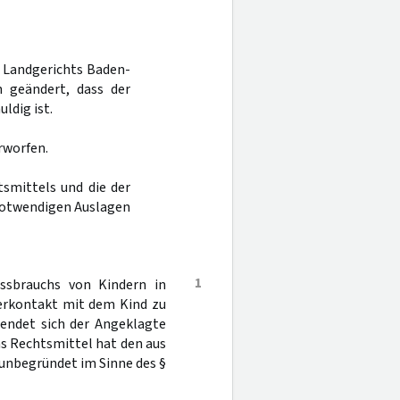
es Landgerichts Baden-
 geändert, dass der
ldig ist.
rworfen.
tsmittels und die der
notwendigen Auslagen
1
ssbrauchs von Kindern in
erkontakt mit dem Kind zu
wendet sich der Angeklagte
as Rechtsmittel hat den aus
s unbegründet im Sinne des §