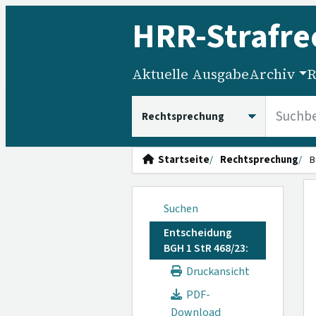
HRR
-Strafre
Aktuelle Ausgabe
Archiv
R
HRRS durchsuchen
Startseite
Rechtsprechung
B
Suchen
Entscheidung
BGH 1 StR 468/23:
Druckansicht
PDF-
Download