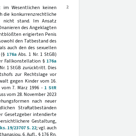
2
t im Wesentlichen keinen
h die konkurrenzrechtliche
g nicht stand. Im Ansatz
 Onanieren des Angeklagten
ntblößten erigierten Penis
 sowohl den Tatbestand des
als auch den des sexuellen
 (§
176a
Abs. 1 Nr. 1 StGB)
er Fallkonstellation §
176a
Nr. 1 StGB zurücktritt. Dies
tshofs zur Rechtslage vor
ewalt gegen Kinder vom 16.
il vom 7. März 1996 -
1 StR
ss vom 28. November 2023
gehungsformen nach neuer
lichen Straftatbeständen
er Gesetzgeber intendierte
ersichtlichere Gestaltung,
s. 19/23707 S. 22
; vgl. auch
anasiou, 6. Aufl., § 176 Rn.