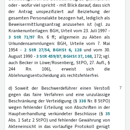
oder - wofür viel spricht - mit Blick darauf, dass sich
der Antrag unspezifiziert auf Beiziehung der
gesamten Personalakte bezogen hat, lediglich als
Beweisermittlungsantrag anzusehen ist (vgl. zu
Krankenunterlagen: BGH, Urteil vom 23. Juli 1997 -
3 StR 71/97
Rn. 6 ff.; allgemein zu Akten als
Urkundensammlungen: BGH, Urteile vom 7. Mai
1954 -
2 StR 27/54
,
BGHSt 6, 128
und vom 30.
August 1990 -
3 StR 459/87
,
BGHSt 37, 168
, 172; vgl.
auch Becker in Löwe/Rosenberg, StPO, 27. Aufl., §
244 Rn. 106), erweist sich die
Ablehnungsentscheidung als rechtsfehlerfrei.
7
d) Soweit der Beschwerdeführer einen Verstoß
gegen das faire Verfahren und eine unzulässige
Beschränkung der Verteidigung (§
338
Nr. 8 StPO)
wegen fehlender Erteilung von Abschriften in der
Hauptverhandlung verkündeter Beschlüsse (§
35
Abs. 1 Satz 2 StPO) und fehlender Gewährung von
Akteneinsicht in das vorläufige Protokoll gerügt