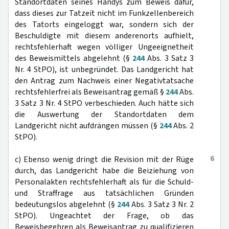
Standortdaten seines Handys zum Beweis dafür,
dass dieses zur Tatzeit nicht im Funkzellenbereich
des Tatorts eingeloggt war, sondern sich der
Beschuldigte mit diesem anderenorts aufhielt,
rechtsfehlerhaft wegen völliger Ungeeignetheit
des Beweismittels abgelehnt (§
244
Abs. 3 Satz 3
Nr. 4 StPO), ist unbegründet. Das Landgericht hat
den Antrag zum Nachweis einer Negativtatsache
rechtsfehlerfrei als Beweisantrag gemäß §
244
Abs.
3 Satz 3 Nr. 4 StPO verbeschieden. Auch hätte sich
die Auswertung der Standortdaten dem
Landgericht nicht aufdrängen müssen (§
244
Abs. 2
StPO).
6
c) Ebenso wenig dringt die Revision mit der Rüge
durch, das Landgericht habe die Beiziehung von
Personalakten rechtsfehlerhaft als für die Schuld-
und Straffrage aus tatsächlichen Gründen
bedeutungslos abgelehnt (§
244
Abs. 3 Satz 3 Nr. 2
StPO). Ungeachtet der Frage, ob das
Beweisbegehren als Beweisantrag zu qualifizieren