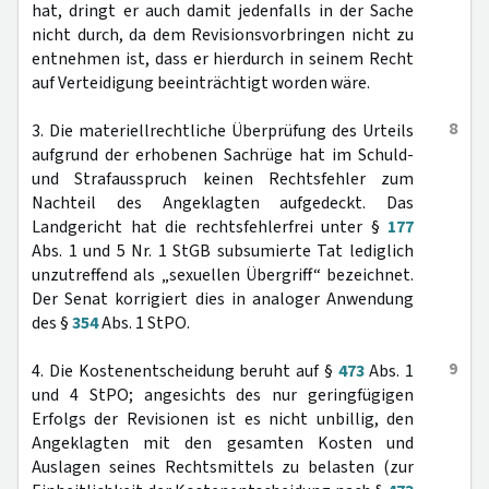
hat, dringt er auch damit jedenfalls in der Sache
nicht durch, da dem Revisionsvorbringen nicht zu
entnehmen ist, dass er hierdurch in seinem Recht
auf Verteidigung beeinträchtigt worden wäre.
8
3. Die materiellrechtliche Überprüfung des Urteils
aufgrund der erhobenen Sachrüge hat im Schuld-
und Strafausspruch keinen Rechtsfehler zum
Nachteil des Angeklagten aufgedeckt. Das
Landgericht hat die rechtsfehlerfrei unter §
177
Abs. 1 und 5 Nr. 1 StGB subsumierte Tat lediglich
unzutreffend als „sexuellen Übergriff“ bezeichnet.
Der Senat korrigiert dies in analoger Anwendung
des §
354
Abs. 1 StPO.
9
4. Die Kostenentscheidung beruht auf §
473
Abs. 1
und 4 StPO; angesichts des nur geringfügigen
Erfolgs der Revisionen ist es nicht unbillig, den
Angeklagten mit den gesamten Kosten und
Auslagen seines Rechtsmittels zu belasten (zur