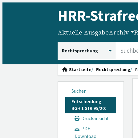
HRR
-Strafre
Aktuelle Ausgabe
Archiv
R
HRRS durchsuchen
Startseite
Rechtsprechung
B
Suchen
Entscheidung
BGH 1 StR 95/20:
Druckansicht
PDF-
Download