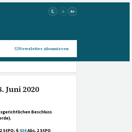
A-
A+
Newsletter abonnieren
. Juni 2020
sgerichtlichen Beschluss
erde).
2 StPO; §
434
Abs. 2 StPO