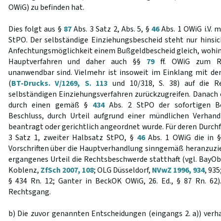
OWiG) zu befinden hat.
Dies folgt aus §
87
Abs. 3 Satz 2, Abs. 5, §
46
Abs. 1 OWiG i.V. m
StPO. Der selbständige Einziehungsbescheid steht nur hinsic
Anfechtungsmöglichkeit einem Bußgeldbescheid gleich, wohi
Hauptverfahren und daher auch §§
79
ff. OWiG zum Re
unanwendbar sind. Vielmehr ist insoweit im Einklang mit d
(
BT-Drucks. V/1269, S. 113
und 10/318, S. 38) auf die 
selbständigen Einziehungsverfahren zurückzugreifen. Danach 
durch einen gemäß §
434
Abs. 2 StPO der sofortigen Be
Beschluss, durch Urteil aufgrund einer mündlichen Verhan
beantragt oder gerichtlich angeordnet wurde. Für deren Durch
3 Satz 1, zweiter Halbsatz StPO, §
46
Abs. 1 OWiG die in 
Vorschriften über die Hauptverhandlung sinngemäß heranzuzieh
ergangenes Urteil die Rechtsbeschwerde statthaft (vgl. BayO
Koblenz,
ZfSch 2007, 108
; OLG Düsseldorf,
NVwZ 1996, 934
, 935
§ 434 Rn. 12; Ganter in BeckOK OWiG, 26. Ed., § 87 Rn. 62)
Rechtsgang.
b) Die zuvor genannten Entscheidungen (eingangs 2. a)) verh