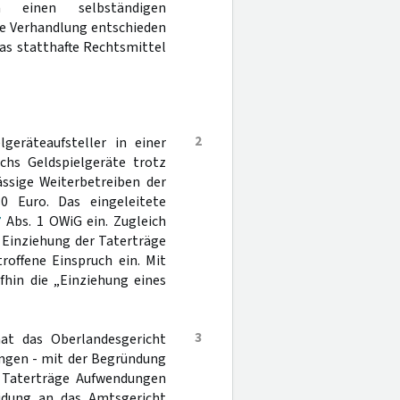
n einen selbständigen
e Verhandlung entschieden
as statthafte Rechtsmittel
2
lgeräteaufsteller in einer
chs Geldspielgeräte trotz
ässige Weiterbetreiben der
0 Euro. Das eingeleitete
7
Abs. 1 OWiG ein. Zugleich
 Einziehung der Taterträge
roffene Einspruch ein. Mit
fhin die „Einziehung eines
3
hat das Oberlandesgericht
lungen - mit der Begründung
 Taterträge Aufwendungen
idung an das Amtsgericht