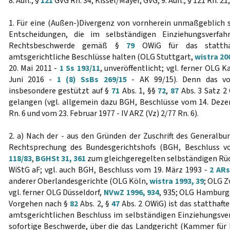
8. Aufl., §
121
GVG Rn. 34; Kissel/Mayer, GVG, 9. Aufl., § 121 Rn. 21,
1. Für eine (Außen-)Divergenz von vornherein unmaßgeblich s
Entscheidungen, die im selbständigen Einziehungsverf
Rechtsbeschwerde gemäß §
79
OWiG für das statthaf
amtsgerichtliche Beschlüsse halten (OLG Stuttgart,
wistra 20
20. Mai 2011 -
1 Ss 193/11
, unveröffentlicht; vgl. ferner OLG 
Juni 2016 -
1 (8) SsBs 269/15
- AK 99/15). Denn das vo
insbesondere gestützt auf §
71
Abs. 1, §§
72
,
87
Abs. 3 Satz 2
gelangen (vgl. allgemein dazu BGH, Beschlüsse vom 14. Dez
Rn. 6 und vom 23. Februar 1977 - IV ARZ (Vz) 2/77 Rn. 6).
2. a) Nach der - aus den Gründen der Zuschrift des Generalbu
Rechtsprechung des Bundesgerichtshofs (BGH, Beschluss v
118/83
,
BGHSt 31, 361
zum gleichgeregelten selbständigen Rü
WiStG aF; vgl. auch BGH, Beschluss vom 19. März 1993 -
2 ARs
anderer Oberlandesgerichte (OLG Köln,
wistra 1993, 39
; OLG 
vgl. ferner OLG Düsseldorf,
NVwZ 1996, 934
, 935; OLG Hamburg
Vorgehen nach §
82
Abs. 2, §
47
Abs. 2 OWiG) ist das statthaft
amtsgerichtlichen Beschluss im selbständigen Einziehungsv
sofortige Beschwerde, über die das Landgericht (Kammer für