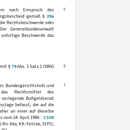
5
em nach Einspruch des
hungsbescheid gemäß §
29a
 die Rechtsbeschwerde oder
 Der Generalbundesanwalt
e sofortige Beschwerde das
6
. mit §
79
Abs. 3 Satz 1 OWiG
7
des Bundesgerichtshofs und
 das Rechtsmittel des
er vorlegende Bußgeldsenat
slage befasst, die auf die
aher an einer auf dieselbe
 vom 24. April 1986 -
2 StR
 Rn. 64a; KK-Feilcke, StPO,