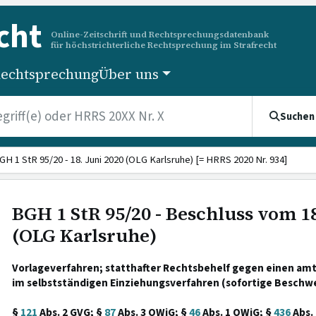
cht
Online-Zeitschrift und Rechtsprechungsdatenbank
für höchstrichterliche Rechtsprechung im Strafrecht
echtsprechung
Über uns
Suchen
GH 1 StR 95/20 - 18. Juni 2020 (OLG Karlsruhe) [= HRRS 2020 Nr. 934]
BGH 1 StR 95/20 - Beschluss vom 18
(OLG Karlsruhe)
Vorlageverfahren; statthafter Rechtsbehelf gegen einen amt
im selbstständigen Einziehungsverfahren (sofortige Beschw
§
121
Abs. 2 GVG; §
87
Abs. 3 OWiG; §
46
Abs. 1 OWiG; §
436
Abs. 