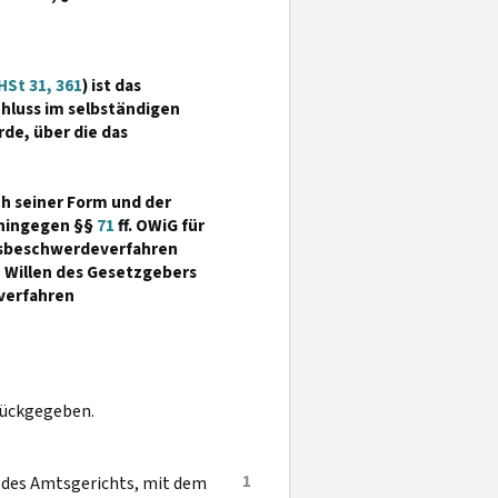
St 31, 361
) ist das
hluss im selbständigen
de, über die das
ch seiner Form und der
ohingegen §§
71
ff. OWiG für
tsbeschwerdeverfahren
m Willen des Gesetzgebers
verfahren
rückgegeben.
1
s des Amtsgerichts, mit dem