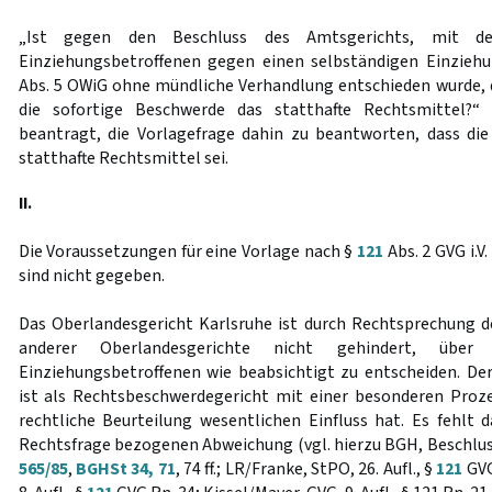
„Ist gegen den Beschluss des Amtsgerichts, mit d
Einziehungsbetroffenen gegen einen selbständigen Einzie
Abs. 5 OWiG ohne mündliche Verhandlung entschieden wurde,
die sofortige Beschwerde das statthafte Rechtsmittel?“
beantragt, die Vorlagefrage dahin zu beantworten, dass di
statthafte Rechtsmittel sei.
II.
Die Voraussetzungen für eine Vorlage nach §
121
Abs. 2 GVG i.V
sind nicht gegeben.
Das Oberlandesgericht Karlsruhe ist durch Rechtsprechung 
anderer Oberlandesgerichte nicht gehindert, über
Einziehungsbetroffenen wie beabsichtigt zu entscheiden. D
ist als Rechtsbeschwerdegericht mit einer besonderen Prozes
rechtliche Beurteilung wesentlichen Einfluss hat. Es fehlt d
Rechtsfrage bezogenen Abweichung (vgl. hierzu BGH, Beschluss
565/85
,
BGHSt 34, 71
, 74 ff.; LR/Franke, StPO, 26. Aufl., §
121
GVG