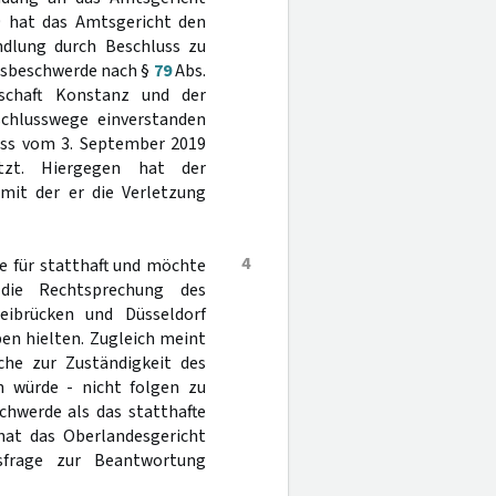
9 hat das Amtsgericht den
ndlung durch Beschluss zu
tsbeschwerde nach §
79
Abs.
schaft Konstanz und der
schlusswege einverstanden
uss vom 3. September 2019
tzt. Hiergegen hat der
mit der er die Verletzung
4
e für statthaft und möchte
die Rechtsprechung des
eibrücken und Düsseldorf
ben hielten. Zugleich meint
che zur Zuständigkeit des
 würde - nicht folgen zu
chwerde als das statthafte
hat das Oberlandesgericht
sfrage zur Beantwortung