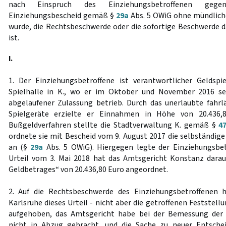
nach Einspruch des Einziehungsbetroffenen gege
Einziehungsbescheid gemäß §
29a
Abs. 5 OWiG ohne mündlich
wurde, die Rechtsbeschwerde oder die sofortige Beschwerde d
ist.
I.
1. Der Einziehungsbetroffene ist verantwortlicher Geldspie
Spielhalle in K., wo er im Oktober und November 2016 se
abgelaufener Zulassung betrieb. Durch das unerlaubte fahrl
Spielgeräte erzielte er Einnahmen in Höhe von 20.436,8
Bußgeldverfahren stellte die Stadtverwaltung K. gemäß §
4
ordnete sie mit Bescheid vom 9. August 2017 die selbständige
an (§
29a
Abs. 5 OWiG). Hiergegen legte der Einziehungsbet
Urteil vom 3. Mai 2018 hat das Amtsgericht Konstanz darau
Geldbetrages“ von 20.436,80 Euro angeordnet.
2. Auf die Rechtsbeschwerde des Einziehungsbetroffenen 
Karlsruhe dieses Urteil - nicht aber die getroffenen Feststel
aufgehoben, das Amtsgericht habe bei der Bemessung der
nicht in Abzug gebracht, und die Sache zu neuer Entsche