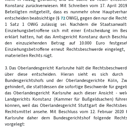
Konstanz zurückverwiesen. Mit Schreiben vom 17. April 201
Beteiligten mitgeteilt, dass es nunmehr ohne Hauptverha
entscheiden beabsichtige (§
72
OWiG), gegen den nur die Rech
1 Satz 1 OWiG zulässig sei. Nachdem die Staatsanwalt
Einziehungsbetroffene sich mit einer Entscheidung im Be
erklärt hatten, hat das Amtsgericht Konstanz durch Beschl
den einzuziehenden Betrag auf 10.000 Euro festgese
Einziehungsbetroffene erneut Rechtsbeschwerde eingelegt, 
materiellen Rechts rügt.
3. Das Oberlandesgericht Karlsruhe hält die Rechtsbeschwerd
über diese entscheiden. Hieran sieht es sich durch 
Bundesgerichtshofs und der Oberlandesgerichte Köln, Zw
gehindert, die stattdessen die sofortige Beschwerde für gege
das Oberlandesgericht Karlsruhe auch dieser Ansicht - wel
Landgerichts Konstanz (Kammer für Bußgeldsachen) führen
können, weil das Oberlandesgericht Stuttgart die Rechtsbes
Rechtsmittel ansehe. Mit Beschluss vom 12. Februar 2020 
Karlsruhe daher dem Bundesgerichtshof folgende Recht
vorgelegt: