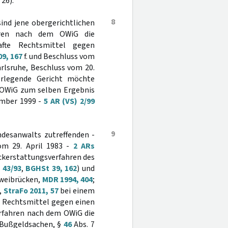
 26).
8
ind jene obergerichtlichen
ahren nach dem OWiG die
te Rechtsmittel gegen
09, 167
f. und Beschluss vom
Karlsruhe, Beschluss vom 20.
rlegende Gericht möchte
 OWiG zum selben Ergebnis
ember 1999 -
5 AR (VS) 2/99
9
ndesanwalts zutreffenden -
om 29. April 1983 -
2 ARs
ckerstattungsverfahren des
 43/93
,
BGHSt 39, 162
) und
Zweibrücken,
MDR 1994, 404
;
,
StraFo 2011, 57
bei einem
e Rechtsmittel gegen einen
erfahren nach dem OWiG die
 Bußgeldsachen, §
46
Abs. 7