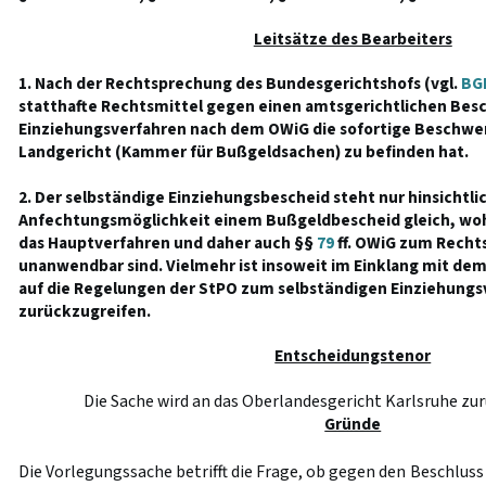
Leitsätze des Bearbeiters
1. Nach der Rechtsprechung des Bundesgerichtshofs (vgl.
BGH
statthafte Rechtsmittel gegen einen amtsgerichtlichen Besc
Einziehungsverfahren nach dem OWiG die sofortige Beschwer
Landgericht (Kammer für Bußgeldsachen) zu befinden hat.
2. Der selbständige Einziehungsbescheid steht nur hinsichtli
Anfechtungsmöglichkeit einem Bußgeldbescheid gleich, w
das Hauptverfahren und daher auch §§
79
ff. OWiG zum Rech
unanwendbar sind. Vielmehr ist insoweit im Einklang mit de
auf die Regelungen der StPO zum selbständigen Einziehungs
zurückzugreifen.
Entscheidungstenor
Die Sache wird an das Oberlandesgericht Karlsruhe zu
Gründe
Die Vorlegungssache betrifft die Frage, ob gegen den Beschlus