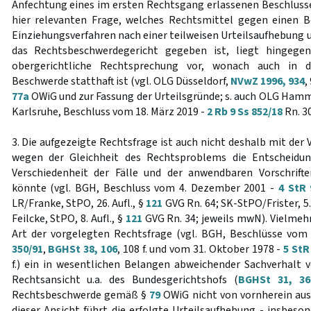
Anfechtung eines im ersten Rechtsgang erlassenen Beschlusse
hier relevanten Frage, welches Rechtsmittel gegen einen B
Einziehungsverfahren nach einer teilweisen Urteilsaufhebung 
das Rechtsbeschwerdegericht gegeben ist, liegt hingegen
obergerichtliche Rechtsprechung vor, wonach auch in d
Beschwerde statthaft ist (vgl. OLG Düsseldorf,
NVwZ 1996, 934
,
77a
OWiG und zur Fassung der Urteilsgründe; s. auch OLG Ham
Karlsruhe, Beschluss vom 18. März 2019 -
2 Rb 9 Ss 852/18
Rn. 30
3. Die aufgezeigte Rechtsfrage ist auch nicht deshalb mit der 
wegen der Gleichheit des Rechtsproblems die Entscheidun
Verschiedenheit der Fälle und der anwendbaren Vorschrifte
könnte (vgl. BGH, Beschluss vom 4. Dezember 2001 -
4 StR 
LR/Franke, StPO, 26. Aufl., §
121
GVG Rn. 64; SK-StPO/Frister, 5. 
Feilcke, StPO, 8. Aufl., §
121
GVG Rn. 34; jeweils mwN). Vielmehr
Art der vorgelegten Rechtsfrage (vgl. BGH, Beschlüsse vo
350/91
,
BGHSt 38, 106
, 108 f. und vom 31. Oktober 1978 -
5 StR
f.) ein in wesentlichen Belangen abweichender Sachverhalt 
Rechtsansicht u.a. des Bundesgerichtshofs (
BGHSt 31, 36
Rechtsbeschwerde gemäß §
79
OWiG nicht von vornherein au
dieser Ansicht führt die erfolgte Urteilsaufhebung - insbeso