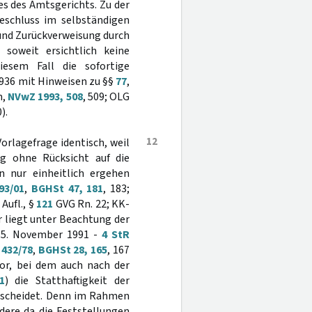
s des Amtsgerichts. Zu der
eschluss im selbständigen
und Zurückverweisung durch
 soweit ersichtlich keine
iesem Fall die sofortige
 936 mit Hinweisen zu §§
77
,
m,
NVwZ 1993, 508
, 509; OLG
).
12
Vorlagefrage identisch, weil
g ohne Rücksicht auf die
n nur einheitlich ergehen
93/01
,
BGHSt 47, 181
, 183;
Aufl., §
121
GVG Rn. 22; KK-
 liegt unter Beachtung der
m 5. November 1991 -
4 StR
 432/78
,
BGHSt 28, 165
, 167
vor, bei dem auch nach der
1
) die Statthaftigkeit der
sscheidet. Denn im Rahmen
ndere da die Feststellungen