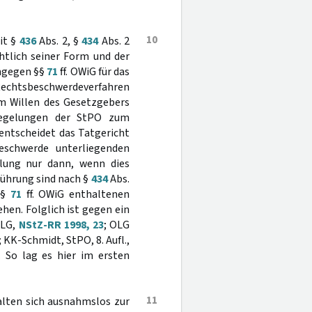
10
it §
436
Abs. 2, §
434
Abs. 2
htlich seiner Form und der
ngegen §§
71
ff. OWiG für das
chtsbeschwerdeverfahren
em Willen des Gesetzgebers
Regelungen der StPO zum
entscheidet das Tatgericht
schwerde unterliegenden
dlung nur dann, wenn dies
führung sind nach §
434
Abs.
§§
71
ff. OWiG enthaltenen
en. Folglich ist gegen ein
bLG,
NStZ-RR 1998, 23
; OLG
; KK-Schmidt, StPO, 8. Aufl.,
. So lag es hier im ersten
11
alten sich ausnahmslos zur