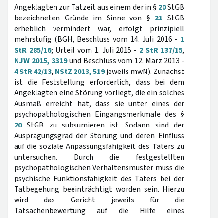
Angeklagten zur Tatzeit aus einem der in §
20
StGB
bezeichneten Gründe im Sinne von §
21
StGB
erheblich vermindert war, erfolgt prinzipiell
mehrstufig (BGH, Beschluss vom 14. Juli 2016 -
1
StR 285/16
; Urteil vom 1. Juli 2015 -
2 StR 137/15
,
NJW 2015, 3319
und Beschluss vom 12. März 2013 -
4 StR 42/13
,
NStZ 2013, 519
jeweils mwN). Zunächst
ist die Feststellung erforderlich, dass bei dem
Angeklagten eine Störung vorliegt, die ein solches
Ausmaß erreicht hat, dass sie unter eines der
psychopathologischen Eingangsmerkmale des §
20
StGB zu subsumieren ist. Sodann sind der
Ausprägungsgrad der Störung und deren Einfluss
auf die soziale Anpassungsfähigkeit des Täters zu
untersuchen. Durch die festgestellten
psychopathologischen Verhaltensmuster muss die
psychische Funktionsfähigkeit des Täters bei der
Tatbegehung beeinträchtigt worden sein. Hierzu
wird das Gericht jeweils für die
Tatsachenbewertung auf die Hilfe eines