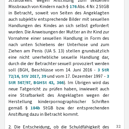
Strafbarkeit wegen Anstiftung zum sexuellen
Missbrauch von Kindern nach §
176
Abs. 4 Nr. 2 StGB
in Betracht, soweit von Seiten des Angeklagten
auch subjektiv entsprechende Bilder mit sexuellen
Handlungen des Kindes an sich selbst gefordert
wurden. Die Anweisungen der Mutter an ihr Kind zur
Vornahme einer sexuellen Handlung in Form des
nach unten Schiebens der Unterhose und zum
Ziehen am Penis (UA S. 13) stellen grundsätzlich
eine nicht unerhebliche sexuelle Handlung dar,
durch die der Betrachter sexuell provoziert werden
soll (BGH, Beschlüsse vom 14. Juni 2016 -
3 StR
72/16
,
StV 2017, 39
und vom 17. Dezember 1997 -
3
StR 567/97
,
BGHSt 43, 366
). Im Übrigen wird das
neue Tatgericht zu prüfen haben, inwieweit auch
eine Strafbarkeit des Angeklagten wegen der
Herstellung kinderpornographischer Schriften
gemäß §
184b
StGB bzw. der entsprechenden
Anstiftung dazu in Betracht kommt.
32
2. Die Entscheidung, ob die Schuldfähigkeit des