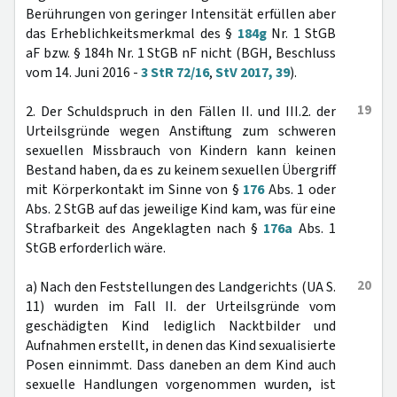
Berührungen von geringer Intensität erfüllen aber
das Erheblichkeitsmerkmal des §
184g
Nr. 1 StGB
aF bzw. § 184h Nr. 1 StGB nF nicht (BGH, Beschluss
vom 14. Juni 2016 -
3 StR 72/16
,
StV 2017, 39
).
19
2. Der Schuldspruch in den Fällen II. und III.2. der
Urteilsgründe wegen Anstiftung zum schweren
sexuellen Missbrauch von Kindern kann keinen
Bestand haben, da es zu keinem sexuellen Übergriff
mit Körperkontakt im Sinne von §
176
Abs. 1 oder
Abs. 2 StGB auf das jeweilige Kind kam, was für eine
Strafbarkeit des Angeklagten nach §
176a
Abs. 1
StGB erforderlich wäre.
20
a) Nach den Feststellungen des Landgerichts (UA S.
11) wurden im Fall II. der Urteilsgründe vom
geschädigten Kind lediglich Nacktbilder und
Aufnahmen erstellt, in denen das Kind sexualisierte
Posen einnimmt. Dass daneben an dem Kind auch
sexuelle Handlungen vorgenommen wurden, ist