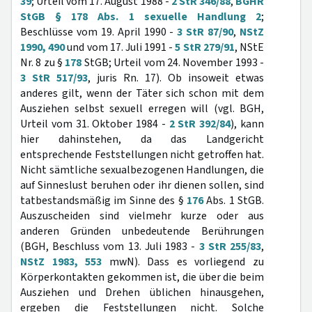
39
; Urteil vom 17. August 1988 -
2 StR 346/88
,
BGHR
StGB § 178 Abs. 1 sexuelle Handlung 2
;
Beschlüsse vom 19. April 1990 -
3 StR 87/90
,
NStZ
1990, 490
und vom 17. Juli 1991 -
5 StR 279/91
, NStE
Nr. 8 zu §
178
StGB; Urteil vom 24. November 1993 -
3 StR 517/93
, juris Rn. 17). Ob insoweit etwas
anderes gilt, wenn der Täter sich schon mit dem
Ausziehen selbst sexuell erregen will (vgl. BGH,
Urteil vom 31. Oktober 1984 -
2 StR 392/84
), kann
hier dahinstehen, da das Landgericht
entsprechende Feststellungen nicht getroffen hat.
Nicht sämtliche sexualbezogenen Handlungen, die
auf Sinneslust beruhen oder ihr dienen sollen, sind
tatbestandsmäßig im Sinne des §
176
Abs. 1 StGB.
Auszuscheiden sind vielmehr kurze oder aus
anderen Gründen unbedeutende Berührungen
(BGH, Beschluss vom 13. Juli 1983 -
3 StR 255/83
,
NStZ 1983, 553
mwN). Dass es vorliegend zu
Körperkontakten gekommen ist, die über die beim
Ausziehen und Drehen üblichen hinausgehen,
ergeben die Feststellungen nicht. Solche