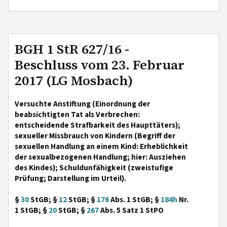
BGH 1 StR 627/16 -
Beschluss vom 23. Februar
2017 (LG Mosbach)
Versuchte Anstiftung (Einordnung der
beabsichtigten Tat als Verbrechen:
entscheidende Strafbarkeit des Haupttäters);
sexueller Missbrauch von Kindern (Begriff der
sexuellen Handlung an einem Kind: Erheblichkeit
der sexualbezogenen Handlung; hier: Ausziehen
des Kindes); Schuldunfähigkeit (zweistufige
Prüfung; Darstellung im Urteil).
§
30
StGB; §
12
StGB; §
176
Abs. 1 StGB; §
184h
Nr.
1 StGB; §
20
StGB; §
267
Abs. 5 Satz 1 StPO