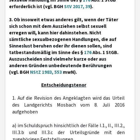
sexuelle Handlung im Sinne des §
176
Abs. 1 StGB
erforderlich ist (vgl. BGH
StV 2017, 39
).
3. Ob insoweit etwas anderes gilt, wenn der Täter
sich schon mit dem Ausziehen selbst sexuell
erregen will, kann hier dahinstehen. Nicht
sämtliche sexualbezogenen Handlungen, die auf
Sinneslust beruhen oder ihr dienen sollen, sind
tatbestandsmäßig im Sinne des §
176
Abs. 1 StGB.
Auszuscheiden sind vielmehr kurze oder aus
anderen Gründen unbedeutende Berührungen
(vgl. BGH
NStZ 1983, 553
mwN).
Entscheidungstenor
1. Auf die Revision des Angeklagten wird das Urteil
des Landgerichts Mosbach vom 8. Juli 2016
aufgehoben
a) im Schuldspruch hinsichtlich der Fälle I.1., II., III.2.,
III.3.b und III.3.c der Urteilsgründe mit den
zugehörigen Feststellungen,