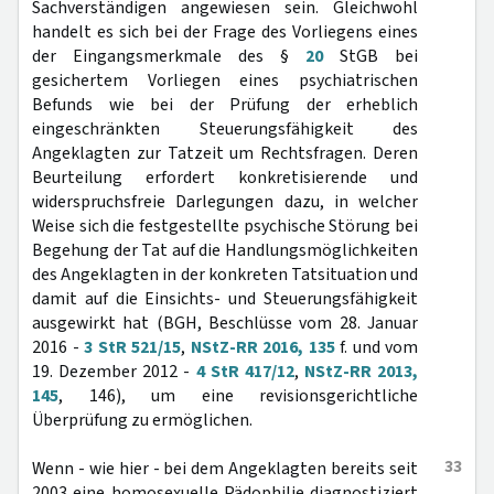
Sachverständigen angewiesen sein. Gleichwohl
handelt es sich bei der Frage des Vorliegens eines
der Eingangsmerkmale des §
20
StGB bei
gesichertem Vorliegen eines psychiatrischen
Befunds wie bei der Prüfung der erheblich
eingeschränkten Steuerungsfähigkeit des
Angeklagten zur Tatzeit um Rechtsfragen. Deren
Beurteilung erfordert konkretisierende und
widerspruchsfreie Darlegungen dazu, in welcher
Weise sich die festgestellte psychische Störung bei
Begehung der Tat auf die Handlungsmöglichkeiten
des Angeklagten in der konkreten Tatsituation und
damit auf die Einsichts- und Steuerungsfähigkeit
ausgewirkt hat (BGH, Beschlüsse vom 28. Januar
2016 -
3 StR 521/15
,
NStZ-RR 2016, 135
f. und vom
19. Dezember 2012 -
4 StR 417/12
,
NStZ-RR 2013,
145
, 146), um eine revisionsgerichtliche
Überprüfung zu ermöglichen.
33
Wenn - wie hier - bei dem Angeklagten bereits seit
2003 eine homosexuelle Pädophilie diagnostiziert