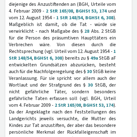
diejenige des Anzustiftenden an (BGH, Urteile vom
4. Februar 2009 -
2 StR 165/08
,
BGHSt 53, 174
und
vom 12. August 1954 -
1 StR 148/54
,
BGHSt 6, 308
).
Maßgeblich ist damit, ob die Tat - würde sie
verwirklicht - nach Maßgabe des §
28
Abs. 2 StGB
für die Person des präsumtiven Haupttäters ein
Verbrechen wäre. Von diesen durch die
Rechtsprechung (vgl. Urteil vom 12. August 1954 -
1
StR 148/54
,
BGHSt 6, 308
) bereits zu §
49a
StGB aF
entwickelten Grundsätzen abzurücken, besteht
auch für die Nachfolgeregelung des §
30
StGB keine
Veranlassung. Für sie spricht vor allem auch der
Wortlaut und der Strafgrund des §
30
StGB, der
nicht gefährliche Täter, sondern besonders
gefährliche Taten erfassen soll (vgl. BGH, Urteil
vom 4. Februar 2009 -
2 StR 165/08
,
BGHSt 53, 174
).
Da der Angeklagte nach den Feststellungen des
Landgerichts jeweils versuchte, die Mutter des
Kindes zur Tat anzustiften, der aber das besondere
persönliche Merkmal der Rückfalleigenschaft im