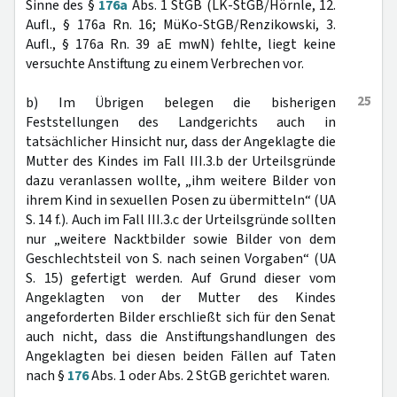
Sinne des §
176a
Abs. 1 StGB (LK-StGB/Hörnle, 12.
Aufl., § 176a Rn. 16; MüKo-StGB/Renzikowski, 3.
Aufl., § 176a Rn. 39 aE mwN) fehlte, liegt keine
versuchte Anstiftung zu einem Verbrechen vor.
25
b) Im Übrigen belegen die bisherigen
Feststellungen des Landgerichts auch in
tatsächlicher Hinsicht nur, dass der Angeklagte die
Mutter des Kindes im Fall III.3.b der Urteilsgründe
dazu veranlassen wollte, „ihm weitere Bilder von
ihrem Kind in sexuellen Posen zu übermitteln“ (UA
S. 14 f.). Auch im Fall III.3.c der Urteilsgründe sollten
nur „weitere Nacktbilder sowie Bilder von dem
Geschlechtsteil von S. nach seinen Vorgaben“ (UA
S. 15) gefertigt werden. Auf Grund dieser vom
Angeklagten von der Mutter des Kindes
angeforderten Bilder erschließt sich für den Senat
auch nicht, dass die Anstiftungshandlungen des
Angeklagten bei diesen beiden Fällen auf Taten
nach §
176
Abs. 1 oder Abs. 2 StGB gerichtet waren.