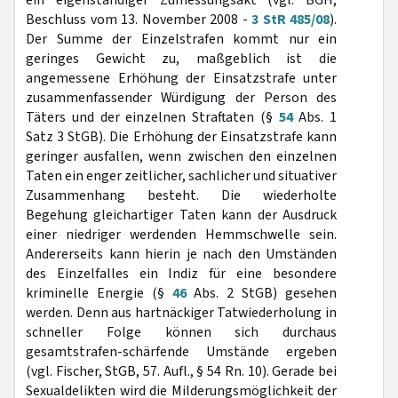
ein eigenständiger Zumessungsakt (vgl. BGH,
Beschluss vom 13. November 2008 -
3 StR 485/08
).
Der Summe der Einzelstrafen kommt nur ein
geringes Gewicht zu, maßgeblich ist die
angemessene Erhöhung der Einsatzstrafe unter
zusammenfassender Würdigung der Person des
Täters und der einzelnen Straftaten (§
54
Abs. 1
Satz 3 StGB). Die Erhöhung der Einsatzstrafe kann
geringer ausfallen, wenn zwischen den einzelnen
Taten ein enger zeitlicher, sachlicher und situativer
Zusammenhang besteht. Die wiederholte
Begehung gleichartiger Taten kann der Ausdruck
einer niedriger werdenden Hemmschwelle sein.
Andererseits kann hierin je nach den Umständen
des Einzelfalles ein Indiz für eine besondere
kriminelle Energie (§
46
Abs. 2 StGB) gesehen
werden. Denn aus hartnäckiger Tatwiederholung in
schneller Folge können sich durchaus
gesamtstrafen-schärfende Umstände ergeben
(vgl. Fischer, StGB, 57. Aufl., § 54 Rn. 10). Gerade bei
Sexualdelikten wird die Milderungsmöglichkeit der